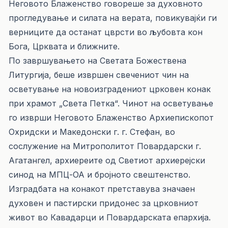
Неговото Блаженство говореше за духовното
прогледување и силата на верата, повикувајќи ги
верниците да останат цврсти во љубовта кон
Бога, Црквата и ближните.
По завршувањето на Светата Божествена
Литургија, беше извршен свечениот чин на
осветување на новоизградениот црковен конак
при храмот „Света Петка“. Чинот на осветување
го изврши Неговото Блаженство Архиепископот
Охридски и Македонски г. г. Стефан, во
сослужение на Митрополитот Повардарски г.
Агатангел, архиереите од Светиот архиерејски
синод на МПЦ-ОА и бројното свештенство.
Изградбата на конакот претставува значаен
духовен и пастирски придонес за црковниот
живот во Кавадарци и Повардарската епархија.