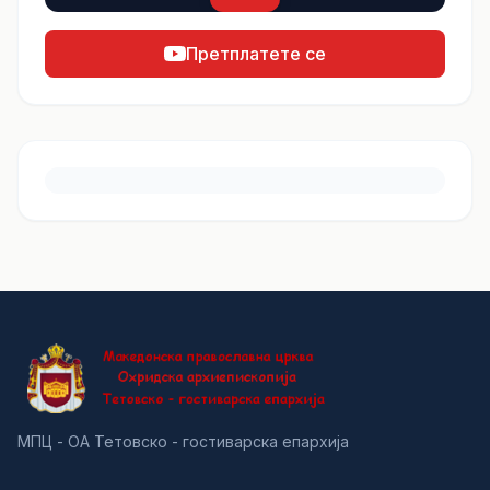
Претплатете се
МПЦ - ОА Тетовско - гостиварска епархија