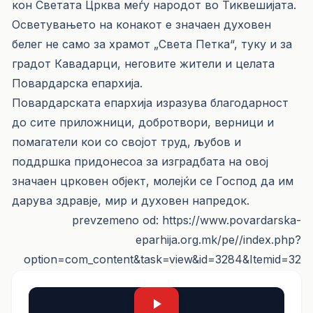
кон Светата Црква меѓу народот во Тиквешијата.
Осветувањето на конакот е значаен духовен
белег не само за храмот „Света Петка“, туку и за
градот Кавадарци, неговите жители и целата
Повардарска епархија.
Повардарската епархија изразува благодарност
до сите приложници, добротвори, верници и
помагатели кои со својот труд, љубов и
поддршка придонесоа за изградбата на овој
значаен црковен објект, молејќи се Господ да им
дарува здравје, мир и духовен напредок.
prevzemeno od: https://www.povardarska-
eparhija.org.mk/pe//index.php?
option=com_content&task=view&id=3284&Itemid=32