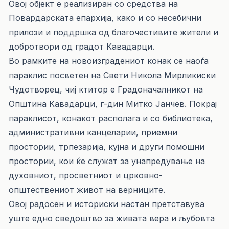
Овој објект е реализиран со средства на
Повардарската епархија, како и со несебични
прилози и поддршка од благочестивите жители и
добротвори од градот Кавадарци.
Во рамките на новоизградениот конак се наоѓа
параклис посветен на Свети Никола Мирликиски
Чудотворец, чиј ктитор е Градоначалникот на
Општина Кавадарци, г-дин Митко Јанчев. Покрај
параклисот, конакот располага и со библиотека,
административни канцеларии, приемни
простории, трпезарија, кујна и други помошни
простории, кои ќе служат за унапредување на
духовниот, просветниот и црковно-
општествениот живот на верниците.
Овој радосен и историски настан претставува
уште едно сведоштво за живата вера и љубовта