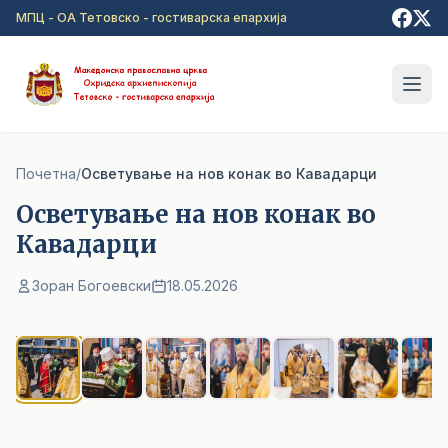
Прејди на главна содржина
МПЦ - ОА Тетовско - гостиварска епархија
Почетна
/
Осветување на нов конак во Кавадарци
Осветување на нов конак во
Кавадарци
Зоран Богоевски
18.05.2026
1
/ 34