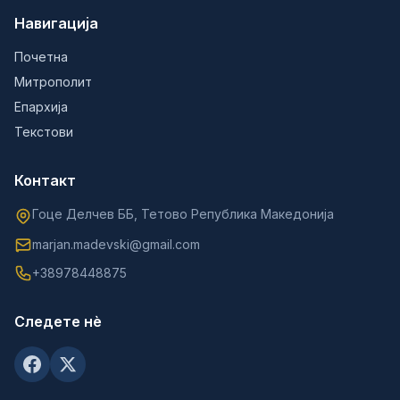
Навигација
Почетна
Митрополит
Епархија
Текстови
Контакт
Гоце Делчев ББ, Тетово Република Македонија
marjan.madevski@gmail.com
+38978448875
Следете нè