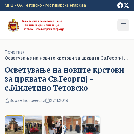
Прејди на главна содржина
МПЦ - ОА Тетовско - гостиварска епархија
Почетна
/
Осветување на новите крстови за црквата Св.Георгиј - с.Милетино Тетовско
Осветување на новите крстови
за црквата Св.Георгиј -
с.Милетино Тетовско
Зоран Богоевски
27.11.2019
1
/ 5