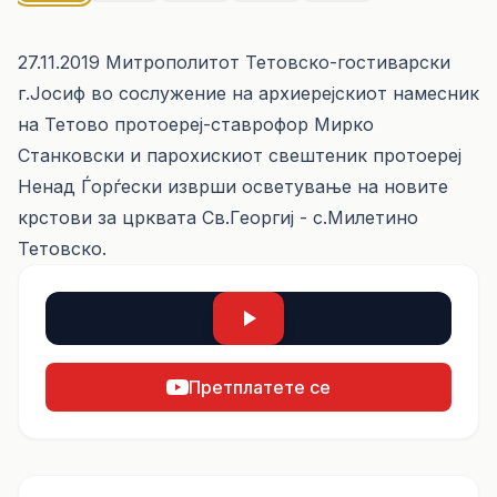
27.11.2019 Митрополитот Тетовско-гостиварски
г.Јосиф во сослужение на архиерејскиот намесник
на Тетово протоереј-ставрофор Мирко
Станковски и парохискиот свештеник протоереј
Ненад Ѓорѓески изврши осветување на новите
крстови за црквата Св.Георгиј - с.Милетино
Тетовско.
Претплатете се