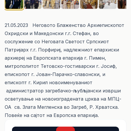
21.05.2023 Неговото Блаженство Архиепископот
Охридски и Македонски г.г. Стефан, во
сослужение со Неговата Светост Српскиот
Патријарх г.г. Порфириј, надлежниот епархиски
архиереј на Европската епархија г. Пимен,
митрополитот Тетовско-гостиварски г. Јосиф,
епископот г. Јован-Парачко-славонски, и
епископт г. Кирил новоименуваниот
администратор загребачко-љубљјански изврши
осветување на новоизградената црква на МПЦ-
ОА св. Злата Мегленска во Загреб, Р. Хрватска.
Повеќе на сајтот на Европска епархија.