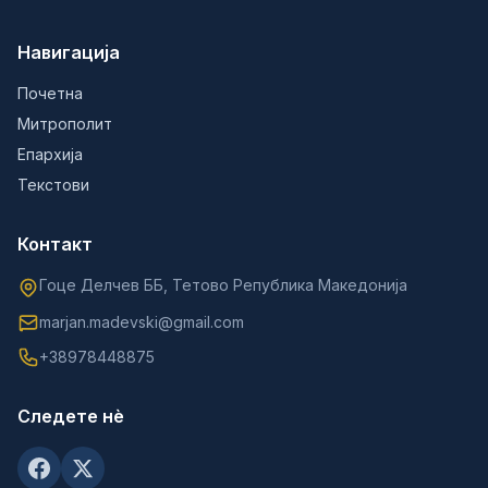
Навигација
Почетна
Митрополит
Епархија
Текстови
Контакт
Гоце Делчев ББ, Тетово Република Македонија
marjan.madevski@gmail.com
+38978448875
Следете нè