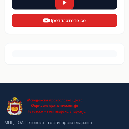
Претплатете се
МПЦ - ОА Тетовско - гостиварска епархија