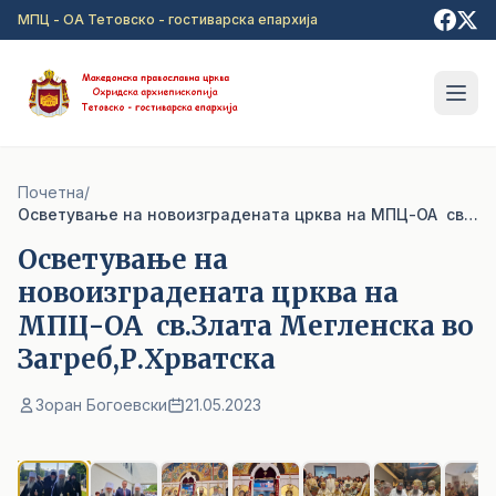
Прејди на главна содржина
МПЦ - ОА Тетовско - гостиварска епархија
Почетна
/
Oсветување на новоизградената црква на МПЦ-ОА св.Злата Мегленска во Загреб,Р.Хрватска
Oсветување на
новоизградената црква на
МПЦ-ОА св.Злата Мегленска во
Загреб,Р.Хрватска
Зоран Богоевски
21.05.2023
1
/ 7