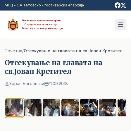
Прејди на главна содржина
МПЦ - ОА Тетовско - гостиварска епархија
Почетна
/
Отсекување на главата на св.Јован Крстител
Отсекување на главата на
св.Јован Крстител
Зоран Богоевски
11.09.2018
1
/ 10