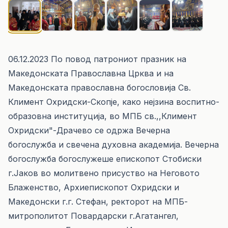
06.12.2023 По повод патрониот празник на
Македонската Православна Црква и на
Македонската православна богословија Cв.
Климент Охридски-Скопје, како нејзина воспитно-
образовна институција, во МПБ св.,,Климент
Охридски"-Драчево се одржа Вечерна
богослужба и свечена духовна академија. Вечерна
богослужба богослужеше епископот Стобиски
г.Јаков во молитвено присуство на Неговото
Блаженство, Архиепископот Охридски и
Македонски г.г. Стефан, ректорот на МПБ-
митрополитот Повардарски г.Агатангел,