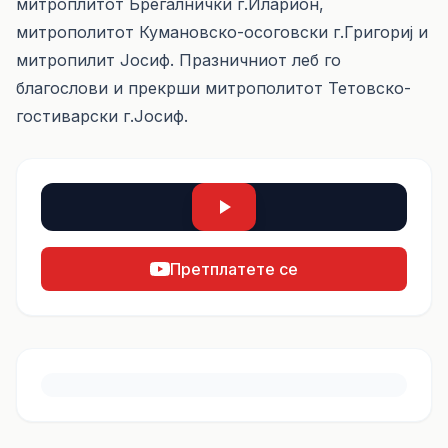
митроплитот Брегалнички г.Иларион,
митрополитот Кумановско-осоговски г.Григориј и
митропилит Јосиф. Празничниот леб го
благослови и прекрши митрополитот Тетовско-
гостиварски г.Јосиф.
Претплатете се