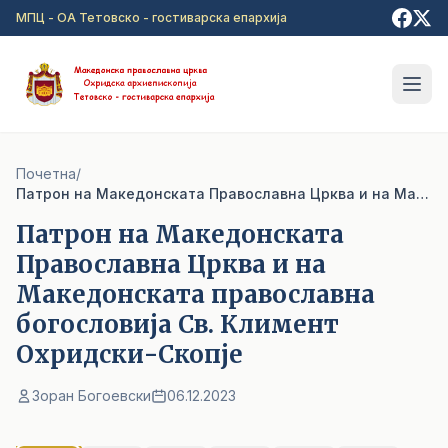
Прејди на главна содржина
МПЦ - ОА Тетовско - гостиварска епархија
Почетна
/
Патрон на Македонската Православна Црква и на Македонската православна богословија Cв. Климент Охридски-Скопје
Патрон на Македонската
Православна Црква и на
Македонската православна
богословија Cв. Климент
Охридски-Скопје
Зоран Богоевски
06.12.2023
1
/ 6