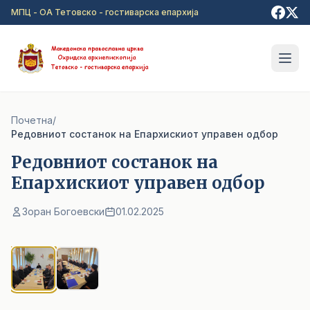
Прејди на главна содржина
МПЦ - ОА Тетовско - гостиварска епархија
Почетна
/
Pедовниот состанок на Епархискиот управен одбор
Pедовниот состанок на
Епархискиот управен одбор
Зоран Богоевски
01.02.2025
1
/ 2