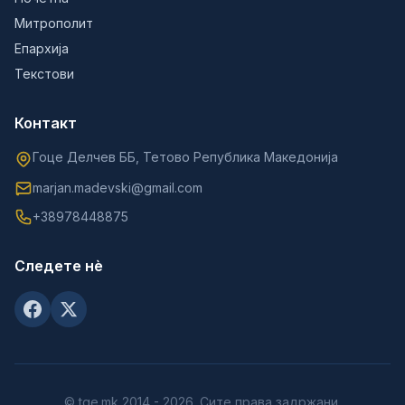
Митрополит
Епархија
Текстови
Контакт
Гоце Делчев ББ, Тетово Република Македонија
marjan.madevski@gmail.com
+38978448875
Следете нè
© tge.mk 2014 - 2026. Сите права задржани.