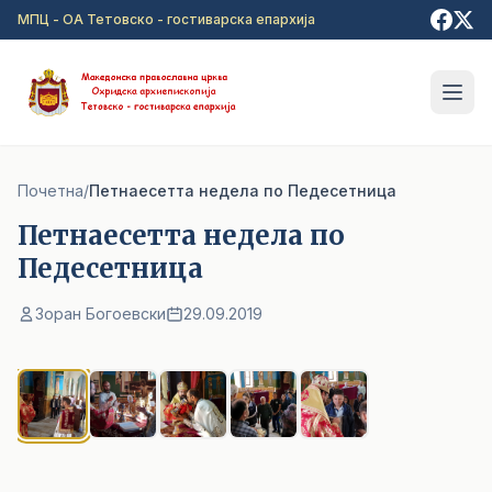
Прејди на главна содржина
МПЦ - ОА Тетовско - гостиварска епархија
Почетна
/
Петнаесетта недела по Педесетница
Петнаесетта недела по
Педесетница
Зоран Богоевски
29.09.2019
1
/ 5