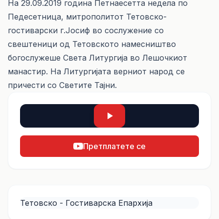
На 29.09.2019 година Петнаесетта недела по
Педесетница, митрополитот Тетовско-
гостиварски г.Јосиф во сослужение со
свештеници од Тетовското намесништво
богослужеше Света Литургија во Лешочкиот
манастир. На Литургијата верниот народ се
причести со Светите Тајни.
Претплатете се
Тетовско - Гостиварска Епархија