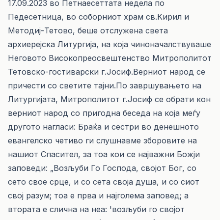
17.09.2023 во Петнаесеттата недела по
Педесетница, во соборниот храм св.Кирил и
Методиј-Тетово, беше отслужена света
архиерејска Литургија, на која чиноначалствуваше
Неговото Високопреосвештенство Митрополитот
Тетовско-гостиварски г.Јосиф.Верниот народ се
причести со светите тајни.По завршувањето на
Литургијата, Митрополитот г.Јосиф се обрати кон
верниот народ со пригодна беседа на која меѓу
другото нагласи: Браќа и сестри во денешното
евангелско четиво ги слушнавме зборовите на
нашиот Спасител, за тоа кои се најважни Божји
заповеди: „Возљуби Го Господа, својот Бог, со
сето свое срце, и со сета своја душа, и со сиот
свој разум; тоа е прва и најголема заповед; а
втората е слична на неа: 'возљуби го својот