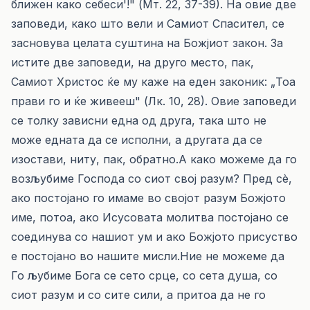
ближен како себеси'!" (Мт. 22, 37-39). На овие две
заповеди, како што вели и Самиот Спасител, се
засновува целата суштина на Божјиот закон. За
истите две заповеди, на друго место, пак,
Самиот Христос ќе му каже на еден законик: „Тоа
прави го и ќе живееш" (Лк. 10, 28). Овие заповеди
се толку зависни една од друга, така што не
може едната да се исполни, а другата да се
изостави, ниту, пак, обратно.А како можеме да го
возљубиме Господа со сиот свој разум? Пред сè,
ако постојано го имаме во својот разум Божјото
име, потоа, ако Исусовата молитва постојано се
соединува со нашиот ум и ако Божјото присуство
е постојано во нашите мисли.Ние не можеме да
Го љубиме Бога се сето срце, со сета душа, со
сиот разум и со сите сили, а притоа да не го