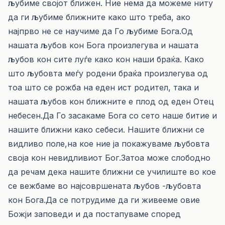
љубиме својот ближен. Ние нема да можеме ниту
да ги љубиме ближните како што треба, ако
најпрво не се научиме да Го љубиме Бога.Од
нашата љубов кон Бога произлегува и нашата
љубов кон сите луѓе како кон наши браќа. Како
што љубовта меѓу родени браќа произлегува од
тоа што се рожба на еден ист родител, така и
нашата љубов кон ближните е плод од еден Отец
небесен.Да Го засакаме Бога со сето наше битие и
нашите ближни како себеси. Нашите ближни се
видливо поле,на кое ние ја покажуваме љубовта
своја кон невидливиот Бог.Затоа може слободно
да речам дека нашите ближни се училиште во кое
се вежбаме во најсовршената љубов -љубовта
кон Бога.Да се потрудиме да ги живееме овие
Божји заповеди и да постапуваме според