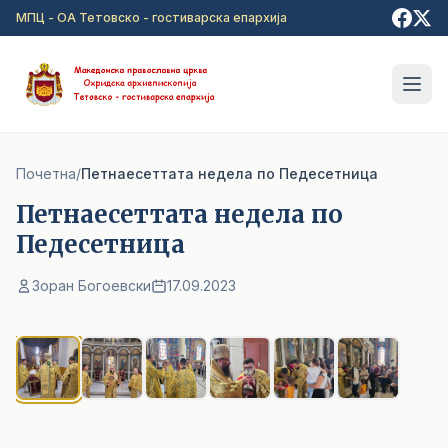
Прејди на главна содржина
МПЦ - ОА Тетовско - гостиварска епархија
Почетна
/
Петнаесеттата недела по Педесетница
Петнаесеттата недела по
Педесетница
Зоран Богоевски
17.09.2023
1
/ 6