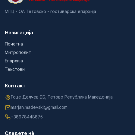
МПЦ - ОА Тетовско - гостиварска епархија
Навигација
Почетна
Митрополит
Епархија
Текстови
Контакт
Гоце Делчев ББ, Тетово Република Македонија
marjan.madevski@gmail.com
+38978448875
Следете нè