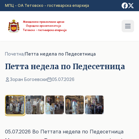
Прејди на главна содржина
МПЦ - ОА Тетовско - гостиварска епархија
Почетна
/
Петта недела по Педесетница
Петта недела по Педесетница
Зоран Богоевски
05.07.2026
1
/ 5
05.07.2026 Во Петтата недела по Педесетница