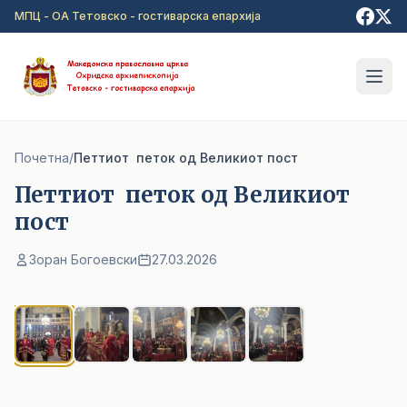
Прејди на главна содржина
МПЦ - ОА Тетовско - гостиварска епархија
Почетна
/
Петтиот петок од Великиот пост
Петтиот петок од Великиот
пост
Зоран Богоевски
27.03.2026
1
/ 5