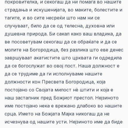
покровителка, и секогаш да ни помага во нашите
страдања и искушенијата, во маките, болестите и
тагите, и во сите несреќи што нам ни се
случуваат, било да се од телесна, духовна или
душевна природа. Би сакал како ваш владика, да
ве посоветувам секогаш да се обраќате и да се
молите на Богородица, без разлика што еве денес
завршуваат акатистите што црквата ги одредила
да се богослужат во овој пост. Наша должност е
да се трудиме да ги исполнуваме нашите
должности кон Пресвета Богородица, која
постојано со Својата милост нè штити и која е
наш застапник пред Божјиот престол. Нејзиното
име постојано нека е врежано длабоко во нашите
срца. Името на Божјата Мајка никогаш да не
исчезнува од нашите усти. Нејзиното име да биде