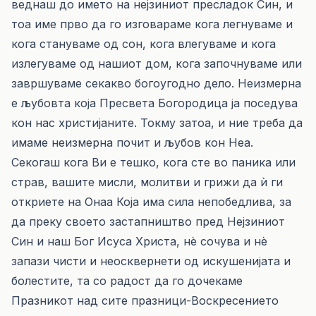
веднаш до името на нејзиниот пресладок Син, и
тоа име прво да го изговараме кога легнуваме и
кога стануваме од сон, кога влегуваме и кога
излегуваме од нашиот дом, кога започнуваме или
завршуваме секакво богоугодно дело. Неизмерна
е љубовта која Пресвета Богородица ја поседува
кон нас христијаните. Токму затоа, и ние треба да
имаме неизмерна почит и љубов кон Неа.
Секогаш кога Ви е тешко, кога сте во паника или
страв, вашите мисли, молитви и грижи да ѝ ги
откриете на Онаа Која има сила непобедлива, за
да преку своето застапништво пред Нејзиниот
Син и наш Бог Исуса Христа, нѐ сочува и нѐ
запази чисти и неосквернети од искушенијата и
болестите, та со радост да го дочекаме
Празникот над сите празници-Воскресението