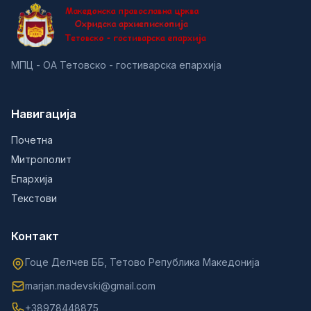
МПЦ - ОА Тетовско - гостиварска епархија
Навигација
Почетна
Митрополит
Епархија
Текстови
Контакт
Гоце Делчев ББ, Тетово Република Македонија
marjan.madevski@gmail.com
+38978448875