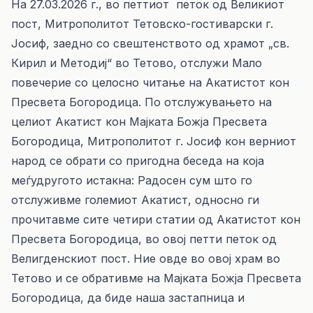
На 27.03.2026 г., во петтиот петок од Великиот
пост, Митрополитот Тетовско-гостиварски г.
Јосиф, заедно со свештенството од храмот „св.
Кирил и Методиј“ во Тетово, отслужи Мало
повечерие со целосно читање на Акатистот кон
Пресвета Богородица. По отслужувањето на
целиот Акатист кон Мајката Божја Пресвета
Богородица, Митрополитот г. Јосиф кон верниот
народ се обрати со пригодна беседа на која
меѓудругото истакна: Радосен сум што го
отслуживме големиот Акатист, односно ги
прочитавме сите четири статии од Акатистот кон
Пресвета Богородица, во овој петти петок од
Велигденскиот пост. Ние овде во овој храм во
Тетово и се обративме на Мајката Божја Пресвета
Богородица, да биде наша застапница и