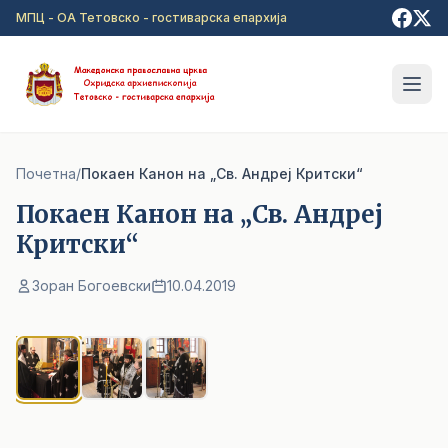
Прејди на главна содржина
МПЦ - ОА Тетовско - гостиварска епархија
Почетна
/
Покаен Канон на „Св. Андреј Критски“
Покаен Канон на „Св. Андреј
Критски“
Зоран Богоевски
10.04.2019
1
/ 3