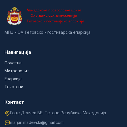
МПЦ - ОА Тетовско - гостиварска епархија
Навигација
Почетна
Митрополит
Епархија
Текстови
Контакт
Гоце Делчев ББ, Тетово Република Македонија
marjan.madevski@gmail.com