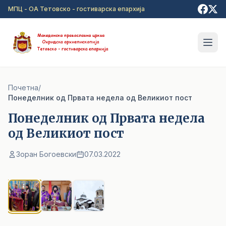
Прејди на главна содржина
МПЦ - ОА Тетовско - гостиварска епархија
Почетна
/
Понеделник од Првата недела од Великиот пост
Понеделник од Првата недела
од Великиот пост
Зоран Богоевски
07.03.2022
1
/ 3