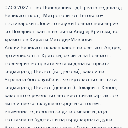
07.03.2022 г., во Понеделник од Првата недела од
Великиот пост, Митрополитот Тетовско-
гостиварски г.Јосиф отслужи Големо повечерие
со Покајниот канон на свети Андреј Критски, во
храмот св.Кирил и Методиј-Маврови
Анови.Великиот покаен канон на светиот Андреј,
архиепископот Критски, се чита на Големото
повечерие во првите четири дена во првата
седмица од Постот (во делови), како и на
Утрената богослужба во четвртокот во петтата
седмица од Постот (целосно).Покајниот Канон,
како што е речено во неговиот синаксар, ако се
чита и пее со скрушено срце и со големо
внимание, е доволен за да ја омекне и да ја
поттикне на будност и најтврдокорната душа.
Како таков, тој ја претставува божествената сила