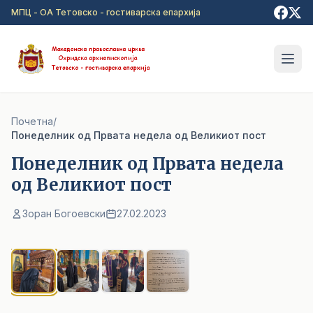
Прејди на главна содржина
МПЦ - ОА Тетовско - гостиварска епархија
Почетна
/
Понеделник од Првата недела од Великиот пост
Понеделник од Првата недела
од Великиот пост
Зоран Богоевски
27.02.2023
1
/ 4