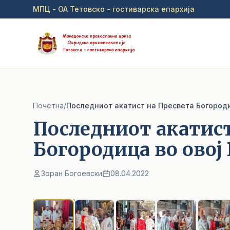
Прејди на главна содржина
МПЦ - ОА Тетовско - гостиварска епархија
Почетна
/
Последниот акатист на Пресвета Богороди
Последниот акатист
Богородица во овој
Зоран Богоевски
08.04.2022