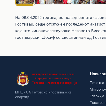
На 08.04.2022 година, во поладневните часов
Гостивар, беше отслужен последниот акатист 
којашто чиноначалствуваше Неговото Висок
гостиварски г.Јосиф со свештеници од Гости
Навигац
Почетна
Митропо
МПЦ - ОА Тетовско - гостиварска
Епархија
епархија
Текстови