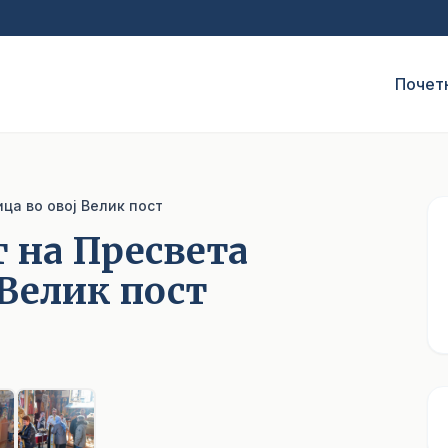
Почет
ца во овој Велик пост
 на Пресвета
 Велик пост
1
/ 6