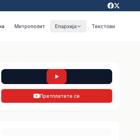
на
Митрополит
Епархија
Текстови
Претплатете се