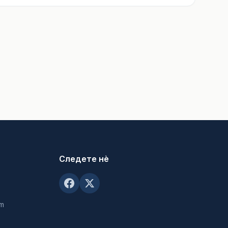
Следете нè
om