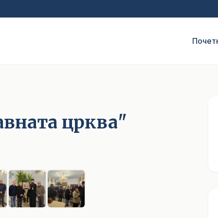
Почет
авната црква"
1
/ 7