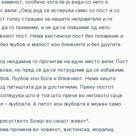
аменот, особено кога ќе ја види со него и
с вели: „Овој род се истерува само со пост и со
тот толку страшен за нашите непријатели и ги
 да го примиме, а не да се плашиме од него.
вниот пост. Нема вистински пост без покајание и
, без љубов и милост кон ближните и без другите
ој неодамна го прочитав на едно место вели: Пост
вови, но пред сѐ да се потрудиме да се избавиме
љубов. Љубов кон Бога и ближниот. Нема ништо
од патиштата да ја достигнеме. Преку постот
согледува што е тоа што пречи во неговото срце
ел – љубовта. А патот кон љубовта е можен само
рисуството Божјо во својот живот“.
ема промена во човекот, вистинска, морална,