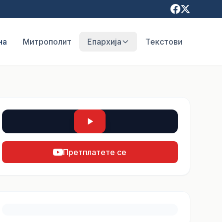
на
Митрополит
Епархија
Текстови
Претплатете се