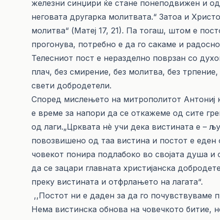
железни синџири ќе стане понеподвижен и од к
неговата другарка молитвата.“ Затоа и Христо
молитва“ (Матеј 17, 21). Па тогаш, штом е пос
прогонува, потребно е да го сакаме и радосно
Телесниот пост е неразделно поврзан со духо
плач, без смирение, без молитва, без трпение
свети добродетели.
Според мислењето на митрополитот Антониј к
е време за напори да се откажеме од сите гре
од лаги.„Црквата нѐ учи дека вистината е – 
повозвишено од таа вистина и постот е еден 
човекот понира подлабоко во својата душа и 
да се зацари главната христијанска добродет
преку вистината и отфрлањето на лагата“.
,,Постот ни е даден за да го почувствуваме п
Нема вистинска обнова на човечкото битие, н