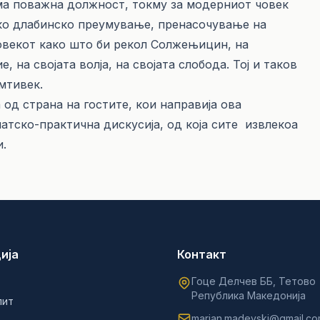
ема поважна должност, токму за модерниот човек
ако длабинско преумување, пренасочување на
овекот како што би рекол Солжењицин, на
на својата волја, на својата слобода. Тој и таков
амтивек.
д страна на гостите, кои направија ова
тско-практична дискусија, од која сите извлекоа
и.
ија
Контакт
Гоце Делчев ББ, Тетово
Република Македонија
лит
marjan.madevski@gmail.c