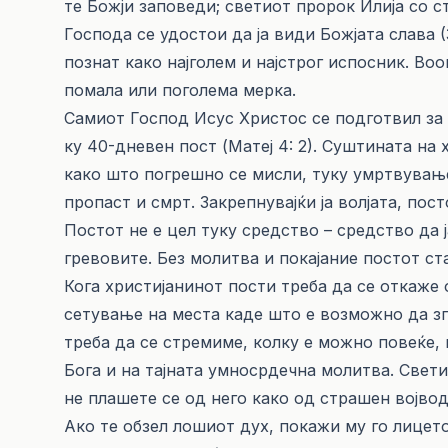
те Божји заповеди; светиот пророк Или­ја со с
Господа се удостои да ја види Божјата сла­ва (3.
познат како најголем и најстрог испосник. Во
помала или поголема мерка.
Самиот Господ Исус Христос се подготвил за 
ку 40-дне­вен пост (Матеј 4: 2). Суштината на
како што погрешно се мисли, туку умртву­ва­ње
пропаст и смрт. Закрепнувајќи ја волјата, пос­
Постот не е цел туку средство – средство да 
гревовите. Без молитва и покајание постот с
Кога христијанинот пости треба да се откаже о
се­ту­ва­ње на мес­та каде што е возможно да з
треба да се стре­миме, колку е мож­но повеќе, 
Бога и на тајната ум­но­срдечна молитва. Свет
не плашете се од него како од страшен војвода
Ако те обзел лошиот дух, покажи му го лицето 