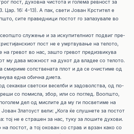
трог пост, духовна чистота и голема рев­ност за
 Цар. 16: 4-13). А пак, свети Јован Крс­ти­тел е
­општо, сите праведници постот го запазувале во
се­оп­што служење и за искупителниот подвиг пре­
 христијанскиот пост не е умртву­вање на телото,
 на гревот во нас, зашто гревот предиз­ви­кува
тот му дава мож­ност на духот да владее со телото.
ја смириме сопствената плот и да се очистиме од
танува една обична диета.
д се­­как­ви светски веселби и задоволства, од по­
греши со по­мис­ла, збор, или со поглед. Воопшто,
поголем дел од мис­лите да му ги пос­ве­ти­ме на
и Јован Златоуст вели: „Кога ќе слушнете за постот
: тој не е страшен за нас, туку за лошите духови.
на постот, а тој окован со страв и врзан како со