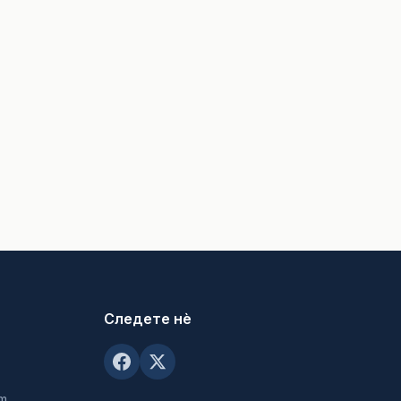
Следете нè
om