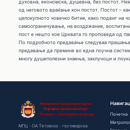
духовна, економска, душевна, без постот. Н
од неговото враќање кон постот. Постот – к
целокупното човечко битие, како подвиг на ч
самоограничување, на воздржание, воспитание, 
пост е нешто кое Црквата го проповеда од п
По подробното предавање следуваа прашања о
предавање да премине во една поучна система
многу душеполезни знаења, заклучоци и поук
Навигац
Почетна
Митропо
МПЦ - ОА Тетовско - гостиварска