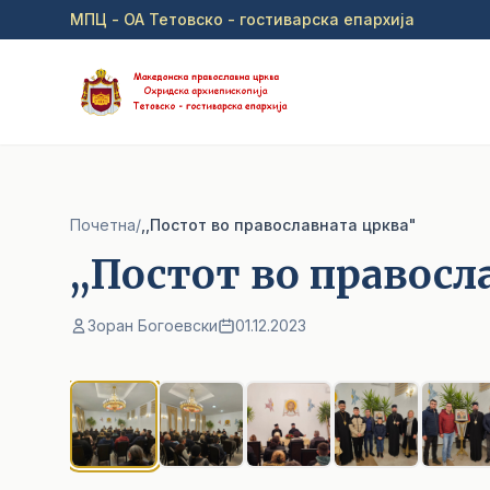
Прејди на главна содржина
МПЦ - ОА Тетовско - гостиварска епархија
Почетна
/
,,Постот во православната црква"
,,Постот во правосл
Зоран Богоевски
01.12.2023