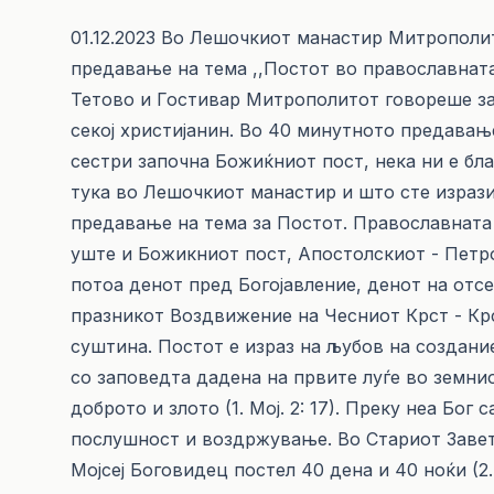
01.12.2023 Во Лешочкиот манастир Митрополи
предавање на тема ,,Постот во православната
Тетово и Гостивар Митрополитот говореше за
секој христијанин. Во 40 минутното предавањ
сестри започна Божиќниот пост, нека ни е бл
тука во Лешочкиот манастир и што сте изра
предавање на тема за Постот. Православната 
уште и Божикниот пост, Апостолскиот - Петр
потоа денот пред Богојавление, денот на отс
празникот Воздвижение на Чесниот Крст - Крст
суштина. Постот е израз на љубов на создани
со запо­ведта да­дена на првите луѓе во земни
доброто и злото (1. Мој. 2: 17). Преку неа Бог
послушност и воздржување. Во Стариот Завет
Мојсеј Боговидец постел 40 де­­на и 40 но­ќи (2