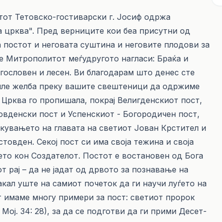
тот Тетовско-гостиварски г. Јосиф одржа
 црква". Пред верниците кои беа присутни од
 постот и неговата суштина и неговите плодови за
е Митрополитот меѓудругото нагласи: Браќа и
агословен и лесен. Ви благодарам што денес сте
зиле желба преку вашите свештеници да одржиме
Црква го пропишала, покрај Велигденскиот пост,
овденски пост и Успенскиот - Богородичен пост,
екувањето на главата на светиот Јован Крстител и
овден. Секој пост си има своја тежина и своја
ето кон Создателот. Постот е востановен од Бога
от рај – да не јадат од дрвото за познавање на
 сакал уште на самиот почеток да ги научи луѓето на
 имаме многу примери за пост: све­тиот пророк
. Мој. 34: 28), за да се подготви да ги прими Де­сет­