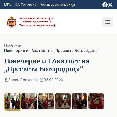
Прејди на главна содржина
МПЦ - ОА Тетовско - гостиварска епархија
Почетна
/
Повечерие и I Акатист на „Пресвета Богородица“
Повечерие и I Акатист на
„Пресвета Богородица“
Зоран Богоевски
06.03.2020
1
/ 6