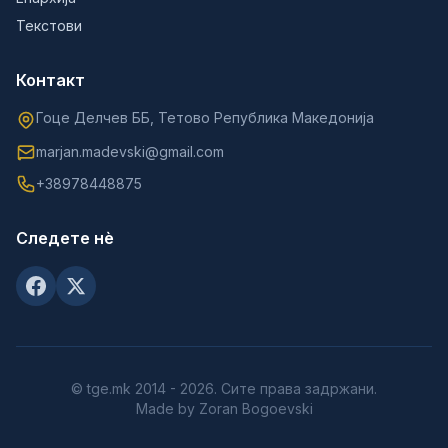
Текстови
Контакт
Гоце Делчев ББ, Тетово Република Македонија
marjan.madevski@gmail.com
+38978448875
Следете нè
© tge.mk 2014 - 2026. Сите права задржани.
Made by Zoran Bogoevski