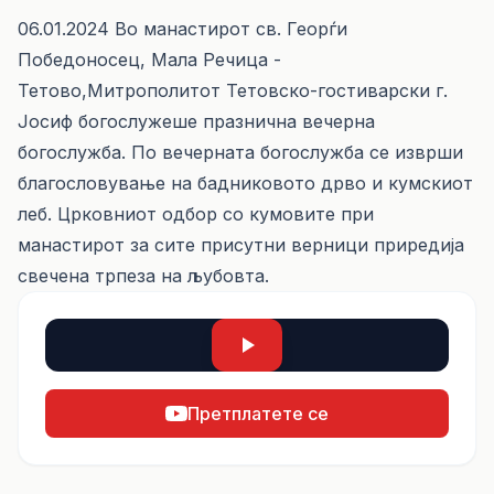
06.01.2024 Во манастирот св. Георѓи
Победоносец, Мала Речица -
Тетово,Митрополитот Тетовско-гостиварски г.
Јосиф богослужеше празнична вечерна
богослужба. По вечерната богослужба се изврши
благословување на бадниковото дрво и кумскиот
леб. Црковниот одбор со кумовите при
манастирот за сите присутни верници приредија
свечена трпеза на љубовта.
Претплатете се