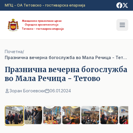
Прејди на главна содржина
МПЦ - ОА Тетовско - гостиварска епархија
Почетна
/
Празнична вечерна богослужба во Мала Речица - Тетово
Празнична вечерна богослужба
во Мала Речица - Тетово
Зоран Богоевски
06.01.2024
1
/ 7