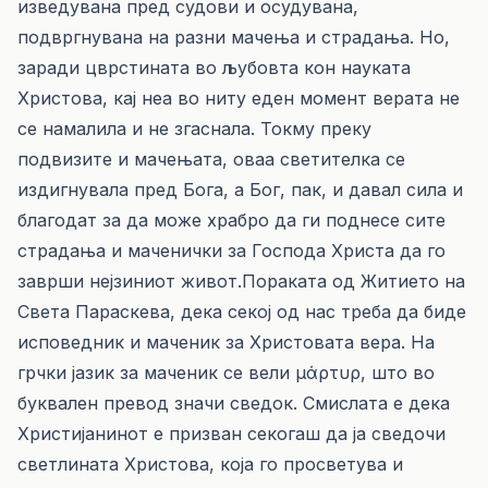
изведувана пред судови и осудувана,
подвргнувана на разни мачења и страдања. Но,
заради цврстината во љубовта кон науката
Христова, кај неа во ниту еден момент верата не
се намалила и не згаснала. Токму преку
подвизите и мачењата, оваа светителка се
издигнувала пред Бога, а Бог, пак, и давал сила и
благодат за да може храбро да ги поднесе сите
страдања и маченички за Господа Христа да го
заврши нејзиниот живот.Пораката од Житието на
Света Параскева, дека секој од нас треба да биде
исповедник и маченик за Христовата вера. На
грчки јазик за маченик се вели μάρτυρ, што во
буквален превод значи сведок. Смислата е дека
Христијанинот е призван секогаш да ја сведочи
светлината Христова, која го просветува и