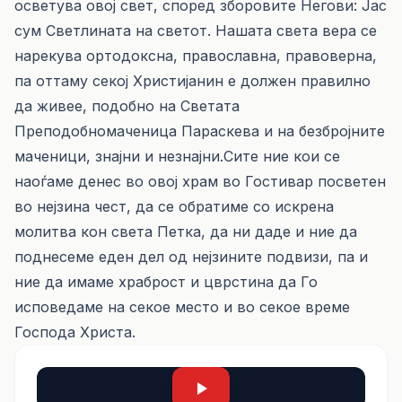
осветува овој свет, според зборовите Негови: Јас
сум Светлината на светот. Нашата света вера се
нарекува ортодоксна, православна, правоверна,
па оттаму секој Христијанин е должен правилно
да живее, подобно на Светата
Преподобномаченица Параскева и на безбројните
маченици, знајни и незнајни.Сите ние кои се
наоѓаме денес во овој храм во Гостивар посветен
во нејзина чест, да се обратиме со искрена
молитва кон света Петка, да ни даде и ние да
поднесеме еден дел од нејзините подвизи, па и
ние да имаме храброст и цврстина да Го
исповедаме на секое место и во секое време
Господа Христа.