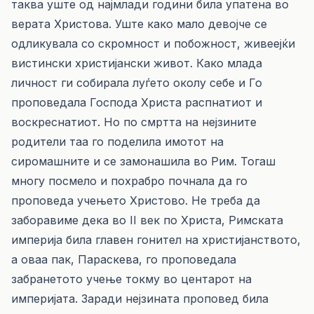
таква уште од најмлади години била упатена во
верата Христова. Уште како мало девојче се
одликувала со скромност и побожност, живеејќи
вистински христијански живот. Како млада
личност ги собирала луѓето околу себе и Го
проповедала Господа Христа распнатиот и
воскреснатиот. Но по смртта на нејзините
родители таа го поделила имотот на
сиромашните и се замонашила во Рим. Тогаш
многу посмело и похрабро почнала да го
проповеда учењето Христово. Не треба да
заборавиме дека во II век по Христа, Римската
империја била главен гонител на христијанството,
а оваа пак, Параскева, го проповедала
забранетото учење токму во центарот на
империјата. Заради нејзината проповед била