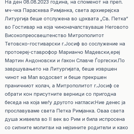
На ден 08.08.2023 година, на споменот на преп.
мч-чка Параскева Римјанка, света архиерејска
Литургија беше отслужена во црквата „Св. Петка“
во Гостивар на која чиноначалствуваше Неговото
Високопреосвештенство Митрополитот
Тетовско-гостиварски г.Јосиф во сослужение на
протоереј-ставрофор Марианчо Мадевски,ереј
Мартин Андоновски и ѓакон Славче Ѓоргески.По
завршувањето на Литургијата, беше извршен
чинот на Мал водосвет и беше прекршен
праничниот колач, а Митрополитот г.Јосиф се
обрати кон присутните верници со пригодна
беседа на која меѓу другото нагласи:Ние денес ја
прославуваме света Петка Римјанка. Оваа света
душа живеела во II век во Рим и била испросена
со силните молитви на нејзините родители и како