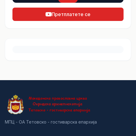
Претплатете се
МПЦ - ОА Тетовско - гостиварска епархија