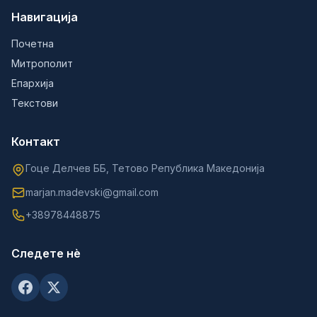
Навигација
Почетна
Митрополит
Епархија
Текстови
Контакт
Гоце Делчев ББ, Тетово Република Македонија
marjan.madevski@gmail.com
+38978448875
Следете нè