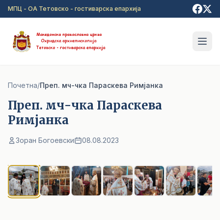
Прејди на главна содржина
МПЦ - ОА Тетовско - гостиварска епархија
Почетна
/
Преп. мч-чка Параскева Римјанка
Преп. мч-чка Параскева
Римјанка
Зоран Богоевски
08.08.2023
1
/ 8