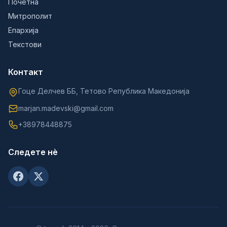
Почетна
Митрополит
Епархија
Текстови
Контакт
Гоце Делчев ББ, Тетово Република Македонија
marjan.madevski@gmail.com
+38978448875
Следете нè