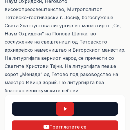
Наум Охридски, Неговото
високопреосвештенство, Митрополитот
Тетовско-гостиварски г. Јосиф, богослужеше
Света Златоустова литургија во манастирот „Св,
Наум Охридски“ на Попова Шапка, во
сослужение на свештеници од Тетовското
архиерејско намесништво и Бигорскиот манастир.
На литургијата верниот народ се причести со
Светите Христови Тајни. На литургијата пееше
хорот „Менада“ од Тетово под раководство на
маестро Ивица Зориќ. По литургијата беа
благословени кумските лебови.
Претплатете се