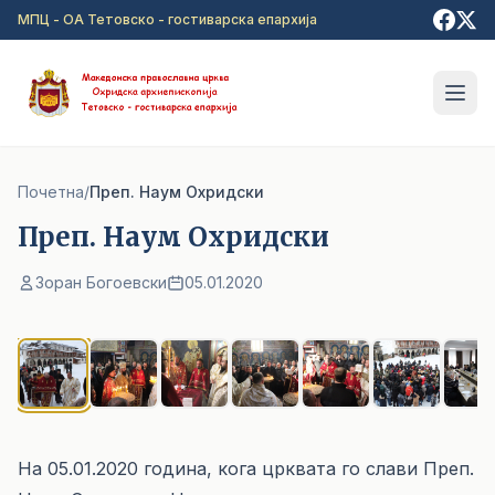
Прејди на главна содржина
МПЦ - ОА Тетовско - гостиварска епархија
Почетна
/
Преп. Наум Охридски
Преп. Наум Охридски
Зоран Богоевски
05.01.2020
1
/ 7
На 05.01.2020 година, кога црквата го слави Преп.