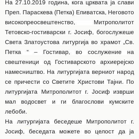
На 27.10.2019 година, кога црквата ја слави
Преп. Параскева (Петка) Епиватска, Неговото
високопреосвештенство, Митрополитот
Тетовско-гостиварски г. Јосиф, богослужеше
Света Златоустова литургија во храмот „Св.
Петка “ – Гостивар, во сослужение на
свештеници од Гостиварското архиерејско
намесништво. На литургијата верниот народ
се причести со Светите Христови Тајни. По
литургијата Митрополитот г. Јосиф изврши
мал водосвет и ги благослови кумските
лебоби.
На литургијата беседеше Митрополитот г.
Јосиф, беседата можете во целост да ја