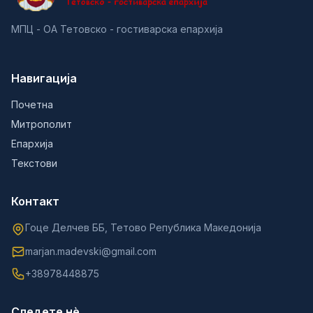
МПЦ - ОА Тетовско - гостиварска епархија
Навигација
Почетна
Митрополит
Епархија
Текстови
Контакт
Гоце Делчев ББ, Тетово Република Македонија
marjan.madevski@gmail.com
+38978448875
Следете нè