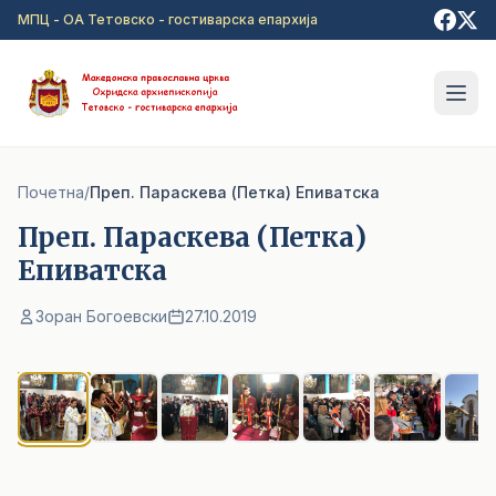
Прејди на главна содржина
МПЦ - ОА Тетовско - гостиварска епархија
Почетна
/
Преп. Параскева (Петка) Епиватска
Преп. Параскева (Петка)
Епиватска
Зоран Богоевски
27.10.2019
1
/ 7