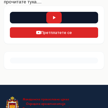
прочитате
тука....
Претплатете се