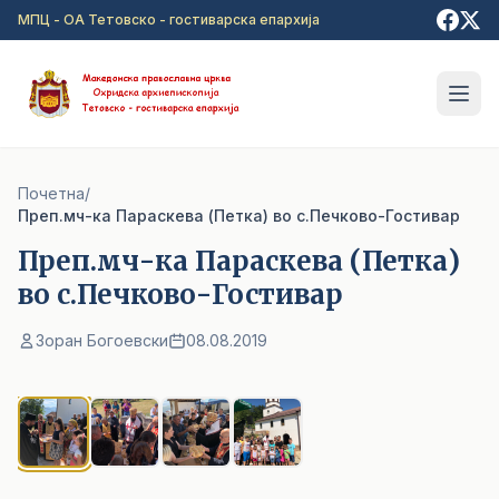
Прејди на главна содржина
МПЦ - ОА Тетовско - гостиварска епархија
Почетна
/
Преп.мч-ка Параскева (Петка) во с.Печково-Гостивар
Преп.мч-ка Параскева (Петка)
во с.Печково-Гостивар
Зоран Богоевски
08.08.2019
1
/ 4