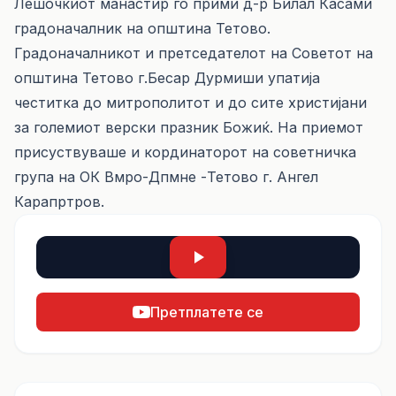
Лешочкиот манастир го прими д-р Билал Касами
градоначалник на општина Тетово.
Градоначалникот и претседателот на Советот на
општина Тетово г.Бесар Дурмиши упатија
честитка до митрополитот и до сите христијани
за големиот верски празник Божиќ. На приемот
присуствуваше и кординаторот на советничка
група на ОК Вмро-Дпмне -Тетово г. Ангел
Карапртров.
Претплатете се