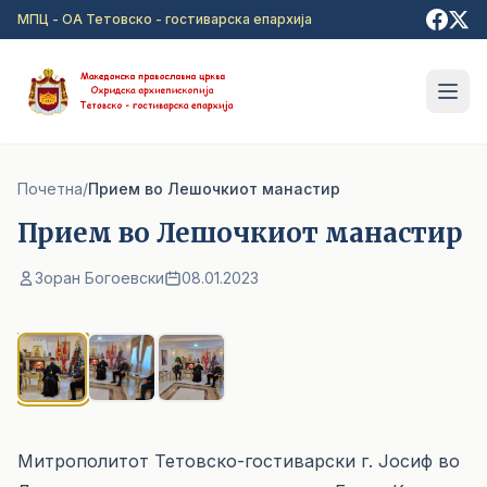
Прејди на главна содржина
МПЦ - ОА Тетовско - гостиварска епархија
Почетна
/
Прием во Лешочкиот манастир
Прием во Лешочкиот манастир
Зоран Богоевски
08.01.2023
1
/ 3
Митрополитот Тетовско-гостиварски г. Јосиф во