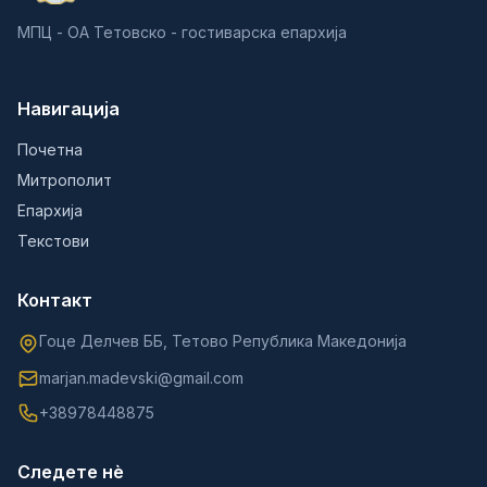
МПЦ - ОА Тетовско - гостиварска епархија
Навигација
Почетна
Митрополит
Епархија
Текстови
Контакт
Гоце Делчев ББ, Тетово Република Македонија
marjan.madevski@gmail.com
+38978448875
Следете нè