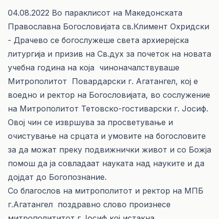
04.08.2022 Во параклисот на Македонската
Православна Богословијата св.Климент Охридски
- Драчево се богослужеше света архиерејска
литургија и призив на Св.дух за почеток на новата
учебна година на која чиноначалствуваше
Митрополитот Повардарски г. Агатангел, кој е
воедно и ректор на Богословијата, во сослужение
на Митрополитот Тетовско-гостиварски г. Јосиф.
Овој чин се извршува за просветување и
очистување на срцата и умовите на богословите
за да можат преку подвижнички живот и со Божја
помош да ја совладаат науката над науките и да
дојдат до Богопознание.
Со благослов на митрополитот и ректор на МПБ
г.Агатангел поздравно слово произнесе
митрополититот г.Јосиф кој
истакна...