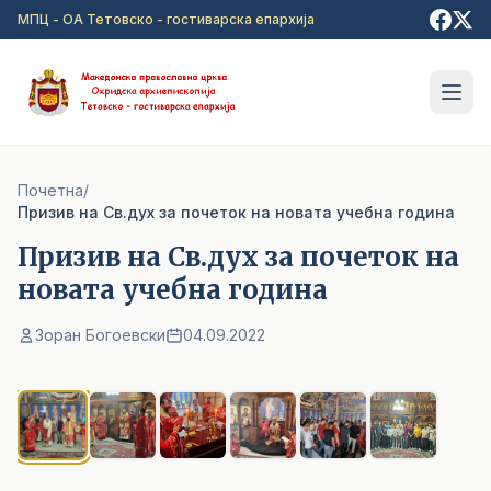
Прејди на главна содржина
МПЦ - ОА Тетовско - гостиварска епархија
Почетна
/
Призив на Св.дух за почеток на новата учебна година
Призив на Св.дух за почеток на
новата учебна година
Зоран Богоевски
04.09.2022
1
/ 6