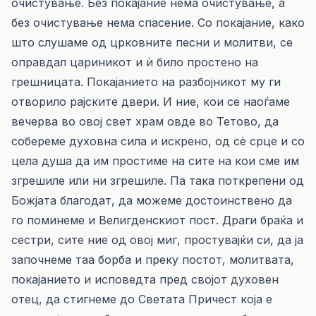
очистување. Без покајание нема очистување, а
без очистување нема спасение. Со покајание, како
што слушаме од црковните песни и молитви, се
оправдал цариникот и ѝ било простено на
грешницата. Покајанието на разбојникот му ги
отворило рајските двери. И ние, кои се наоѓаме
вечерва во овој свет храм овде во Тетово, да
собереме духовна сила и искрено, од сè срце и со
цела душа да им простиме на сите на кои сме им
згрешиле или ни згрешиле. Па така поткрепени од
Божјата благодат, да можеме достоинствено да
го поминеме и Велигденскиот пост. Драги браќа и
сестри, сите ние од овој миг, простувајќи си, да ја
започнеме таа борба и преку постот, молитвата,
покајанието и исповедта пред својот духовен
отец, да стигнеме до Светата Причест која е