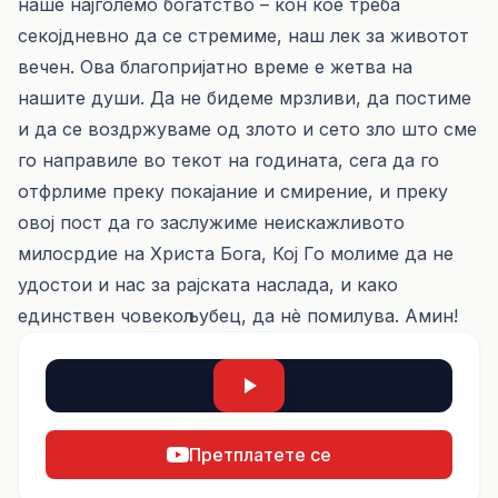
наше најголемо богатство – кон кое треба
секојдневно да се стремиме, наш лек за животот
вечен. Ова благопријатно време е жетва на
нашите души. Да не бидеме мрзливи, да постиме
и да се воздржуваме од злото и сето зло што сме
го направиле во текот на годината, сега да го
отфрлиме преку покајание и смирение, и преку
овој пост да го заслужиме неискажливото
милосрдие на Христа Бога, Кој Го молиме да не
удостои и нас за рајската наслада, и како
единствен човекољубец, да нè помилува. Амин!
Претплатете се