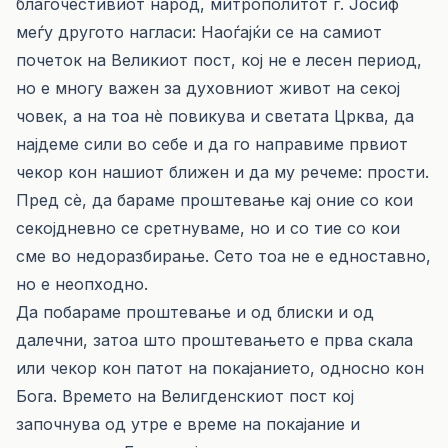
благочестивиот народ, митрополитот г. Јосиф
меѓу другото нагласи: Наоѓајќи се на самиот
почеток на Великиот пост, кој не е лесен период,
но е многу важен за духовниот живот на секој
човек, а на тоа нè повикува и светата Црква, да
најдеме сили во себе и да го направиме првиот
чекор кон нашиот ближен и да му речеме: прости.
Пред сè, да бараме проштевање кај оние со кои
секојдневно се сретнуваме, но и со тие со кои
сме во недоразбирање. Сето тоа не е едноставно,
но е неопходно.
Да побараме проштевање и од блиски и од
далечни, затоа што проштевањето е прва скала
или чекор кон патот на покајанието, односно кон
Бога. Времето на Велигденскиот пост кој
започнува од утре е време на покајание и