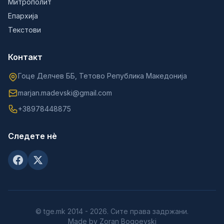
Митрополит
Епархија
Текстови
Контакт
Гоце Делчев ББ, Тетово Република Македонија
marjan.madevski@gmail.com
+38978448875
Следете нè
© tge.mk 2014 - 2026. Сите права задржани.
Made by Zoran Bogoevski