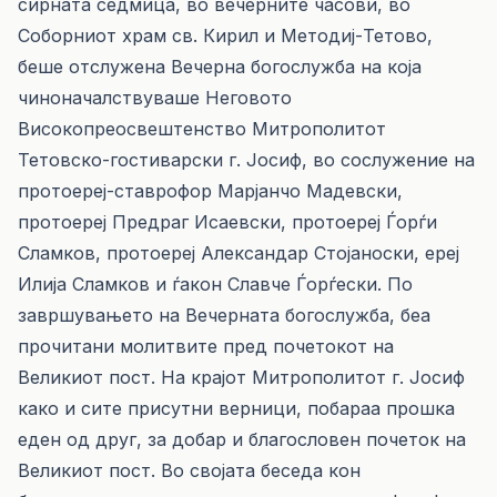
сирната седмица, во вечерните часови, во
Соборниот храм св. Кирил и Методиј-Тетово,
беше отслужена Вечерна богослужба на која
чиноначалствуваше Неговото
Високопреосвештенство Митрополитот
Тетовско-гостиварски г. Јосиф, во сослужение на
протоереј-ставрофор Марјанчо Мадевски,
протоереј Предраг Исаевски, протоереј Ѓорѓи
Сламков, протоереј Александар Стојаноски, ереј
Илија Сламков и ѓакон Славче Ѓорѓески. По
завршувањето на Вечерната богослужба, беа
прочитани молитвите пред почетокот на
Великиот пост. На крајот Митрополитот г. Јосиф
како и сите присутни верници, побараа прошка
еден од друг, за добар и благословен почеток на
Великиот пост. Во својата беседа кон