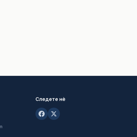
Следете нè
om