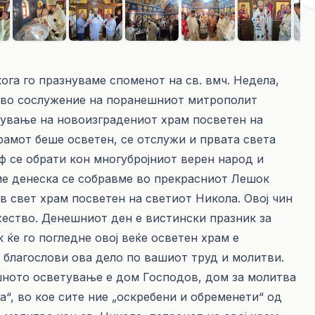
ога го празнуваме споменот на св. вмч. Недела,
ф во сослужение на поранешниот митрополит
тување на новоизградениот храм посветен на
рамот беше осветен, се отслужи и првата света
иф се обрати кон многубројниот верен народ и
ние денеска се собравме во прекрасниот Лешок
ов свет храм посветен на светиот Никола. Овој чин
жество. Денешниот ден е вистински празник за
 ќе го погледне овој веќе осветен храм е
о благослови ова дело по вашиот труд и молитви.
ешното осветување е дом Господов, дом за молитва
а“, во кое сите ние „оскребени и обременети“ од