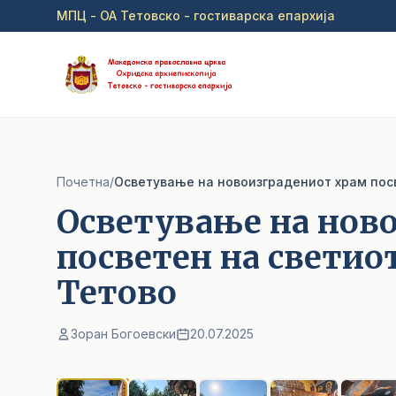
Прејди на главна содржина
МПЦ - ОА Тетовско - гостиварска епархија
Почетна
/
Oсветување на новоизградениот храм посв
Oсветување на нов
посветен на светио
Тетово
Зоран Богоевски
20.07.2025