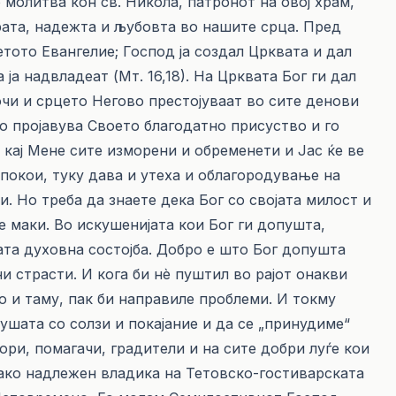
молитва кон св. Никола, патронот на овој храм,
ерата, надежта и љубовта во нашите срца. Пред
тото Евангелие; Господ ја создал Црквата и дал
ја надвладеат (Мт. 16,18). На Црквата Бог ги дал
очи и срцето Негово престојуваат во сите денови
 го пројавува Своето благодатно присуство и го
 кај Мене сите изморени и обременети и Јас ќе ве
успокои, туку дава и утеха и облагородување на
чи. Но треба да знаете дека Бог со својата милост и
е маки. Во искушенијата кои Бог ги допушта,
јата духовна состојба. Добро е што Бог допушта
и страсти. И кога би нè пуштил во рајот онакви
о и таму, пак би направиле проблеми. И токму
душата со солзи и покајание и да се „принудиме“
ори, помагачи, градители и на сите добри луѓе кои
како надлежен владика на Тетовско-гостиварската