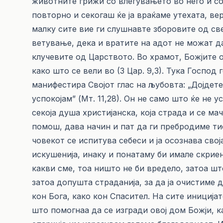
животните грижи со влегувањето во него и со 
повторно и секогаш ќе ја враќаме утехата, в
малку сите вие ги слушнавте зборовите од све
ветување, дека и вратите на адот не можат да 
клучевите од Царството. Во храмот, Божјите 
како што се вели во (3 Цар. 9,3). Тука Господ
манифестира Својот глас на љубовта: „Дојдете
успокојам” (Мт. 11,28). Он не само што ќе не 
секоја душа христијанска, која страда и се ма
помош, дава начин и пат да ги пребродиме ти
човекот се испитува себеси и ја осознава сво
искушенија, инаку и понатаму би имале скриен
какви сме, тоа ништо не би вредело, затоа шт
затоа допушта страданија, за да ја очистиме 
кон Бога, како кон Спасител. На сите иницијат
што помогнаа да се изгради овој дом Божји, 