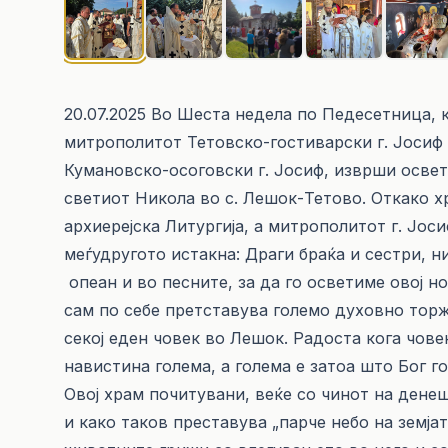
20.07.2025 Во Шеста недела по Педесетница, к
митрополитот Тетовско-гостиварски г. Јоси
Кумановско-осоговски г. Јосиф, изврши осве
светиот Никола во с. Лешок-Тетово. Откако х
архиерејска Литургија, а митрополитот г. Јос
меѓудругото истакна: Драги браќа и сестри, 
опеан и во песните, за да го осветиме овој н
сам по себе претставува големо духовно тор
секој еден човек во Лешок. Радоста кога човек
навистина голема, а голема е затоа што Бог г
Овој храм почитувани, веќе со чинот на ден
и како таков преставува „парче небо на земјат