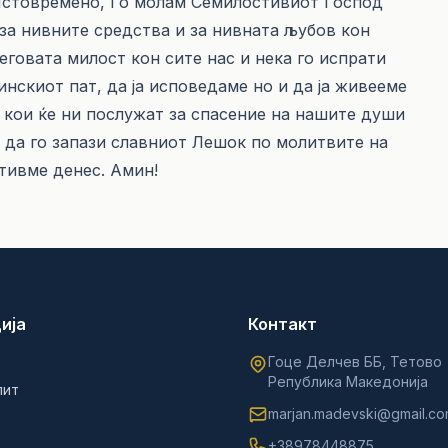
 Истовремено, Го молам Семилостивиот Господ
 за нивните средства и за нивната љубов кон
еговата милост кон сите нас и нека го испрати
инскиот пат, да ја исповедаме но и да ја живееме
 кои ќе ни послужат за спасение на нашите души
 и да го запази славниот Лешок по молитвите на
етивме денес. Амин!
ија
Контакт
Гоце Делчев ББ, Тетово
Република Македонија
лит
marjan.madevski@gmail.c
+38978448875