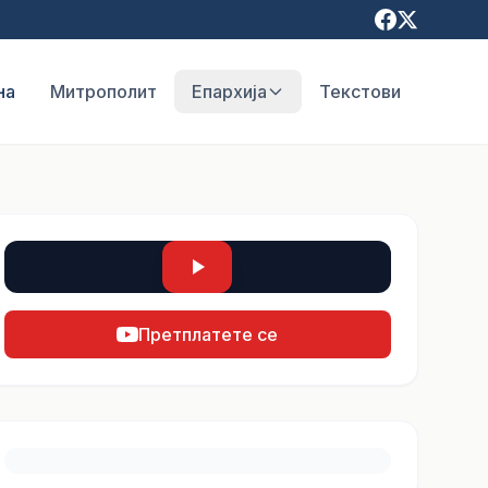
на
Митрополит
Епархија
Текстови
Претплатете се