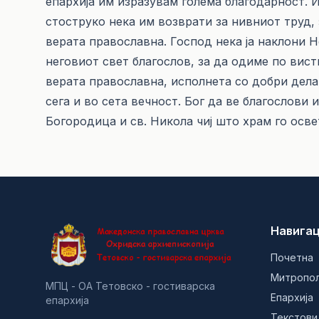
епархија им изразувам голема благодарност.
стоструко нека им возврати за нивниот труд,
верата православна. Господ нека ја наклони Н
неговиот свет благослов, за да одиме по вист
верата православна, исполнета со добри дела
сега и во сета вечност. Бог да ве благослови
Богородица и св. Никола чиј што храм го осв
Навигац
Почетна
Митропо
МПЦ - ОА Тетовско - гостиварска
Епархија
епархија
Текстови