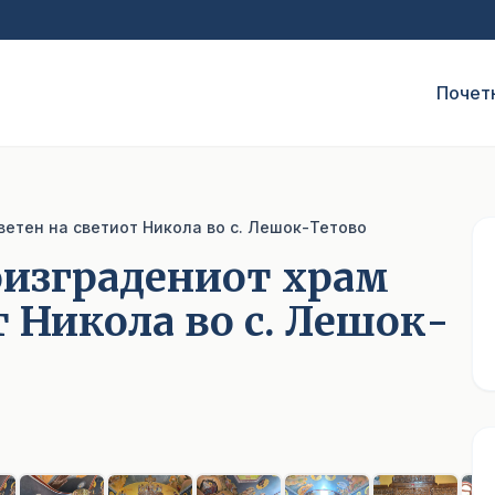
Почет
етен на светиот Никола во с. Лешок-Тетово
оизградениот храм
т Никола во с. Лешок-
1
/ 12