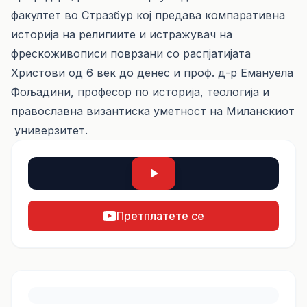
факултет во Стразбур кој предава компаративна
историја на религиите и истражувач на
фрескоживописи поврзани со распјатијата
Христови од 6 век до денес и проф. д-р Емануела
Фољадини, професор по историја, теологија и
православна византиска уметност на Миланскиот
универзитет.
Претплатете се