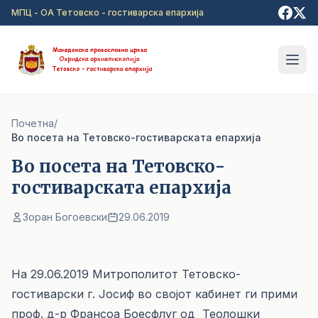
Прејди на главна содржина
МПЦ - ОА Тетовско - гостиварска епархија
Почетна
/
Во посета на Тетовско-гостиварската епархија
Во посета на Тетовско-
гостиварската епархија
Зоран Богоевски
29.06.2019
На 29.06.2019 Митрополитот Тетовско-
гостиварски г. Јосиф во својот кабинет ги прими
проф. д-р Франсоа Боесфлуг од Теолошки