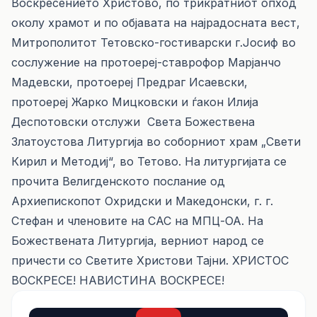
Воскресението Христово, по трикратниот опход
околу храмот и по објавата на најрадосната вест,
Митрополитот Тетовско-гостиварски г.Јосиф во
сослужение на протоереј-ставрофор Марјанчо
Мадевски, протоереј Предраг Исаевски,
протоереј Жарко Мицковски и ѓакон Илија
Деспотовски отслужи Света Божествена
Златоустова Литургија во соборниот храм „Свети
Кирил и Методиј“, во Тетово. На литургијата се
прочита Велигденското послание од
Архиепископот Охридски и Македонски, г. г.
Стефан и членовите на САС на МПЦ-ОА. На
Божествената Литургија, верниот народ се
причести со Светите Христови Тајни. ХРИСТОС
ВОСКРЕСЕ! НАВИСТИНА ВОСКРЕСЕ!