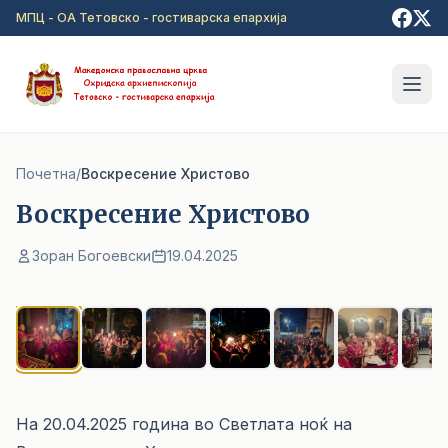
Прејди на главна содржина
МПЦ - ОА Тетовско - гостиварска епархија
Почетна
/
Воскресение Христово
Воскресение Христово
Зоран Богоевски
19.04.2025
1
/ 10
На 20.04.2025 година во Светлата ноќ на