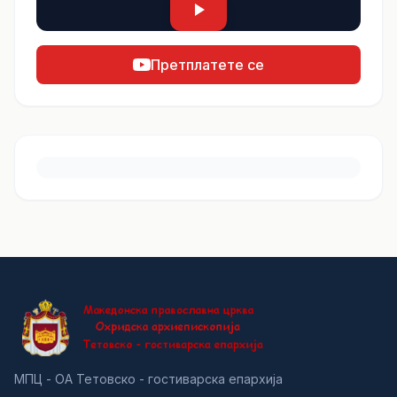
Претплатете се
МПЦ - ОА Тетовско - гостиварска епархија