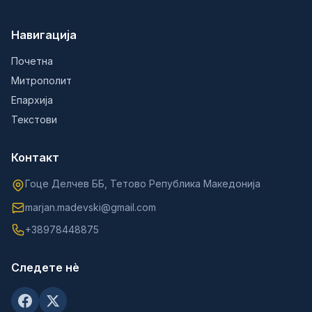
Навигација
Почетна
Митрополит
Епархија
Текстови
Контакт
Гоце Делчев ББ, Тетово Република Македонија
marjan.madevski@gmail.com
+38978448875
Следете нè