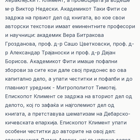
Хераклејски г. Климент, а промоцијата ја водеше
м-р Виктор Недески. Академикот Таки Фити се
задржа на првиот дел од книгата, во кое свои
авторски текстови имаат еминентните професори
и научници: академик Вера Битракова
Грозданова, проф. д-р Сашо Цветковски, проф. д-
р Александар Трајаноски и проф. д-р Дејан
Борисов. Академикот Фити имаше пофални
зборови за сите кои дале свој придонес во ова
капитално дело, а упати честитки и пофалби и до
главниот уредник - Митрополитот Тимотеј.
Епископот Климент се задржа на вториот дел од
делото, кој го зафаќа и најголемиот дел од
книгата, а претставува шематизам на Дебарско-
кичевската епархија. Епископот Климент упати
особени честитки до авторите на овој дел: