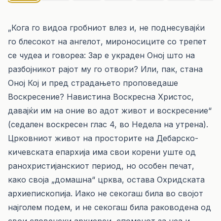
„Кога го видоа гробниот влез и, не поднесувајќи
го блесокот на ангелот, мироносиците со трепет
се чудеа и говореа: Зар е украден Оној што на
разбојникот рајот му го отвори? Или, пак, стана
Оној Кој и пред страдањето проповедаше
Воскресение? Навистина Воскресна Христос,
давајќи им на оние во адот живот и воскресение“
(седален воскресен глас 4, во Недела на утрена).
Црковниот живот на просторите на Дебарско-
кичевската епархија има свои корени уште од
ранохристијанскиот период, но особен печат,
како своја „домашна“ црква, остава Охридската
архиепископија. Иако не секогаш била во својот
најголем подем, и не секогаш била раководена од