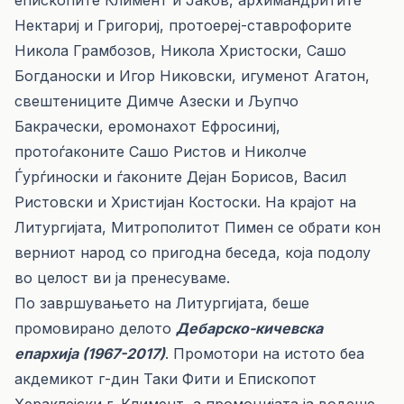
епископите Климент и Јаков, архимандритите
Нектариј и Григориј, протоереј-ставрофорите
Никола Грамбозов, Никола Христоски, Сашо
Богданоски и Игор Никовски, игуменот Агатон,
свештениците Димче Азески и Љупчо
Бакрачески, еромонахот Ефросиниј,
протоѓаконите Сашо Ристов и Николче
Ѓурѓиноски и ѓаконите Дејан Борисов, Васил
Ристовски и Христијан Костоски. На крајот на
Литургијата, Митрополитот Пимен се обрати кон
верниот народ со пригодна беседа, која подолу
во целост ви ја пренесуваме.
По завршувањето на Литургијата, беше
промовирано делото
Дебарско-кичевска
епархија (1967-2017)
. Промотори на истото беа
акдемикот г-дин Таки Фити и Епископот