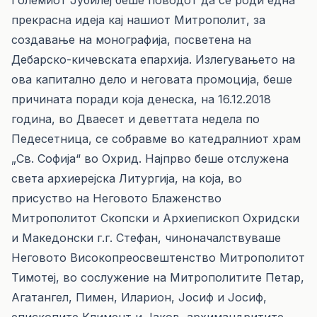
Големиот Јубилеј беше поводот да се роди една
прекрасна идеја кај нашиот Митрополит, за
создавање на монографија, посветена на
Дебарско-кичевската епархија. Излегувањето на
ова капитално дело и неговата промоција, беше
причината поради која денеска, на 16.12.2018
година, во Дваесет и деветтата недела по
Педесетница, се собравме во катедралниот храм
„Св. Софија“ во Охрид. Најпрво беше отслужена
света архиерејска Литургија, на која, во
присуство на Неговото Блаженство
Митрополитот Скопски и Архиепископ Охридски
и Македонски г.г. Стефан, чиноначалствуваше
Неговото Високопреосвештенство Митрополитот
Тимотеј, во сослужение на Митрополитите Петар,
Агатангел, Пимен, Иларион, Јосиф и Јосиф,