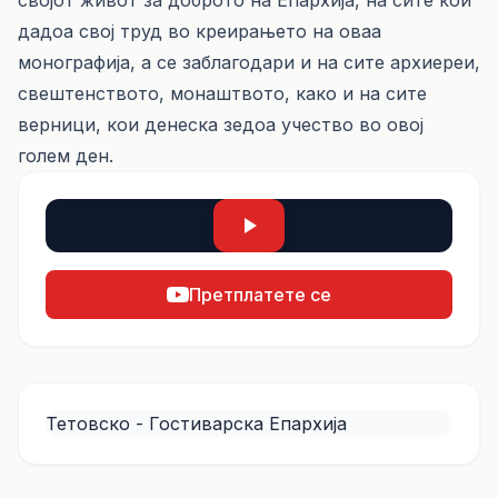
својот живот за доброто на Епархија, на сите кои
дадоа свој труд во креирањето на оваа
монографија, а се заблагодари и на сите архиереи,
свештенството, монаштвото, како и на сите
верници, кои денеска зедоа учество во овој
голем ден.
Претплатете се
Тетовско - Гостиварска Епархија