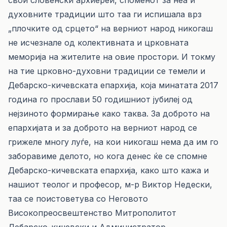
свои словенски архиереи, споменот за неа и
духовните традиции што таа ги испишала врз
„плочките од срцето“ на верниот народ никогаш
не исчезнале од колективната и црковната
меморија на жителите на овие простори. И токму
на тие црковно-духовни традиции се темели и
Дебарско-кичевската епархија, која минатата 2017
година го прослави 50 годишниот јубилеј од
нејзиното формирање како таква. За доброто на
епархијата и за доброто на верниот народ се
грижеле многу луѓе, на кои никогаш нема да им го
заборавиме делото, но кога денес ќе се спомне
Дебарско-кичевската епархија, како што кажа и
нашиот теолог и професор, м-р Виктор Недески,
таа се поистоветува со Неговото
Високопреосвештенство Митрополитот