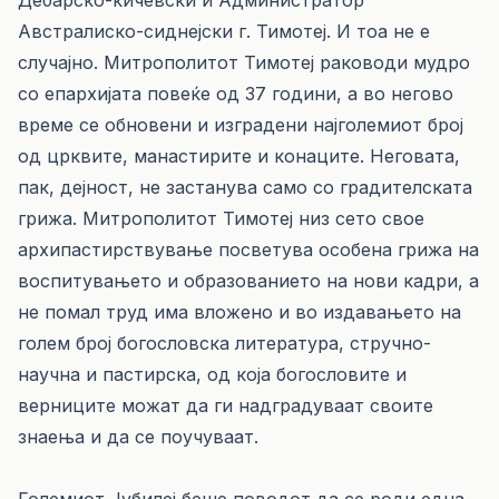
Дебарско-кичевски и Администратор
Австралиско-сиднејски г. Тимотеј. И тоа не е
случајно. Митрополитот Тимотеј раководи мудро
со епархијата повеќе од 37 години, а во негово
време се обновени и изградени најголемиот број
од црквите, манастирите и конаците. Неговата,
пак, дејност, не застанува само со градителската
грижа. Митрополитот Тимотеј низ сето свое
архипастирствување посветува особена грижа на
воспитувањето и образованието на нови кадри, а
не помал труд има вложено и во издавањето на
голем број богословска литература, стручно-
научна и пастирска, од која богословите и
верниците можат да ги надградуваат своите
знаења и да се поучуваат.