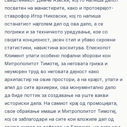
свештеникот Димче Азески, кој го напиша делот
посветен на манастирите, како и протоерејот-
ставрофор Игор Никовски, кој го напиша
останатиот најголем дел од ова дело, а се
погрижи и за техничкото уредување, кое со
својата концизност, јасен стил и убаво скроени
статистики, навистина восхитува. Епископот
Климент упати особено пофални зборови кон
Митрополитот Тимотеј, за неговата грижа и
неуморен труд во неговата дејност како
архипастир на овие простори, а на крајот, упати и
апел до сите архиереи, ова монументално дело
да биде поттик за создавање на уште вакви
историски дела. На самиот крај од промоцијата,
свое обраќање имаше и Митрополитот Тимотеј,
кој се заблагодари на сите кои вложиле дел од