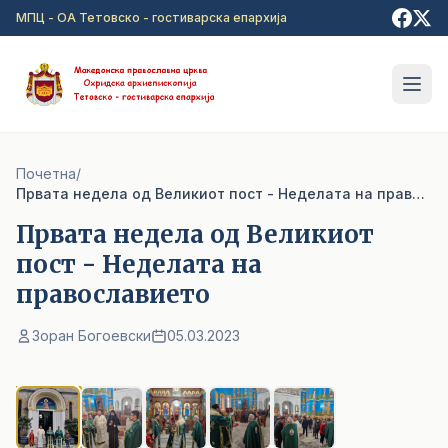
Прејди на главна содржина
МПЦ - ОА Тетовско - гостиварска епархија
Почетна
/
Првата недела од Великиот пост - Неделата на православието
Првата недела од Великиот
пост - Неделата на
православието
Зоран Богоевски
05.03.2023
1
/ 5