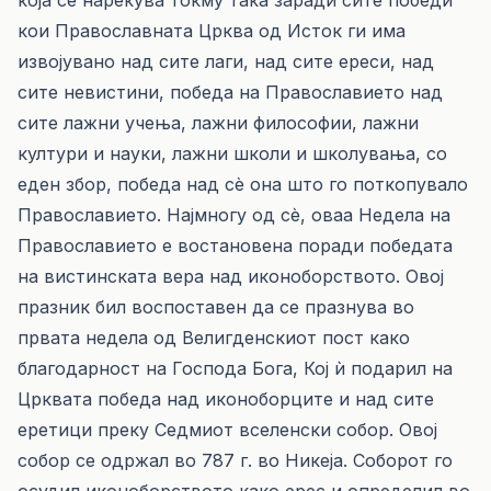
која се нарекува токму така заради сите победи
кои Православната Црква од Исток ги има
извојувано над сите лаги, над сите ереси, над
сите невистини, победа на Православието над
сите лажни учења, лажни философии, лажни
култури и науки, лажни школи и школувања, со
еден збор, победа над сè она што го поткопувало
Православието. Најмногу од сè, оваа Недела на
Православието е востановена поради победата
на вистинската вера над иконоборството. Овој
празник бил воспоставен да се празнува во
првата недела од Велигденскиот пост како
благодарност на Господа Бога, Кој ѝ подарил на
Црквата победа над иконоборците и над сите
еретици преку Седмиот вселенски собор. Овој
собор се одржал во 787 г. во Никеја. Соборот го