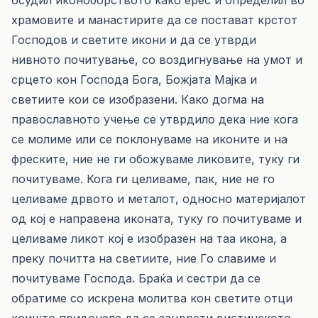
осудил иконоборството како ерес и определил во
храмовите и манастирите да се постават крстот
Господов и светите икони и да се утврди
нивното почитување, со воздигнување на умот и
срцето кон Господа Бога, Божјата Мајка и
светиите кои се изобразени. Како догма на
православното учење се утврдило дека ние кога
се молиме или се поклонуваме на иконите и на
фреските, ние не ги обожуваме ликовите, туку ги
почитуваме. Кога ги целиваме, пак, ние не го
целиваме дрвото и металот, односно материјалот
од кој е направена иконата, туку го почитуваме и
целиваме ликот кој е изобразен на таа икона, а
преку почитта на светиите, ние Го славиме и
почитуваме Господа. Браќа и сестри да се
обратиме со искрена молитва кон светите отци