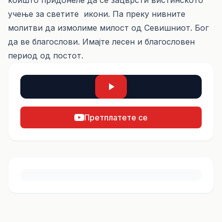
коишто придонеле да се зацврсти вистинското
учење за светите икони. Па преку нивните
молитви да измолиме милост од Севишниот. Бог
да ве благослови. Имајте лесен и благословен
период од постот.
Претплатете се