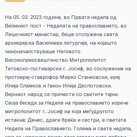
На 05. 03. 2023 година, во Првата недела од
Великиот пост - Неделата на православието, во
Лешочкиот манастир, беше отслужена света
архиерејска Василиева литургија, на којашто
чиноначалствуваше Неговото
Високопреосвештенство Митрополитот
Тетовско-гостиварски г. Јосиф, во сослужение на
протоереј-ставрофор Мирко Станковски, ереј
Илија Сламков и ѓакон Илија Деспотовски.
Верниот народ се причести со светите тајни.
Своја беседа за Недела на православието изрече
митрополитот г. Јосиф на која меѓудругото
истакна: Денес, драги браќа и сестри, е светата
Недела на Православието. Голема и света недела,