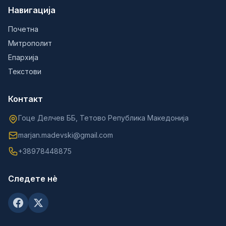
Навигација
Почетна
Митрополит
Епархија
Текстови
Контакт
Гоце Делчев ББ, Тетово Република Македонија
marjan.madevski@gmail.com
+38978448875
Следете нè