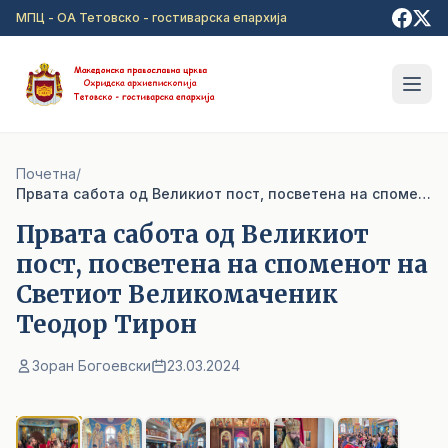
Прејди на главна содржина
МПЦ - ОА Тетовско - гостиварска епархија
Почетна
/
Првата сабота од Великиот пост, посветена на споменот на Светиот Великомаченик Теодор Тирон
Првата сабота од Великиот
пост, посветена на споменот на
Светиот Великомаченик
Теодор Тирон
Зоран Богоевски
23.03.2024
1
/ 6