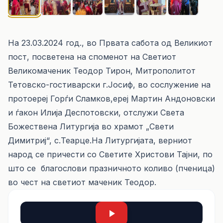
На 23.03.2024 год., во Првата сабота од Великиот
пост, посветена на споменот на Светиот
Великомаченик Теодор Тирон, Митрополитот
Тетовско-гостиварски г.Јосиф, во сослужение на
протоереј Горѓи Сламков,ереј Мартин Андоновски
и ѓакон Илија Деспотовски, отслужи Света
Божествена Литургија во храмот „Свети
Димитриј“, с.Теарце.На Литургијата, верниот
народ се причести со Светите Христови Тајни, по
што се благослови празничното коливо (пченица)
во чест на светиот маченик Теодор.