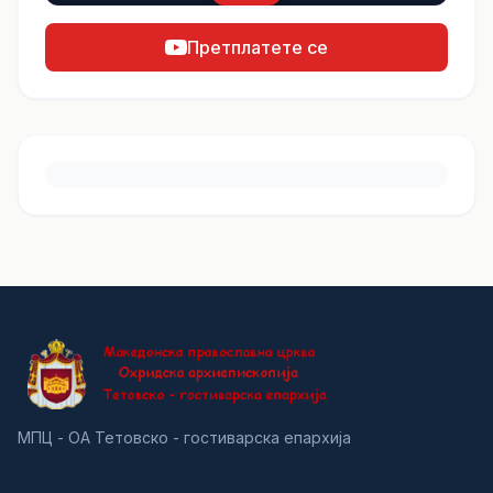
Претплатете се
МПЦ - ОА Тетовско - гостиварска епархија