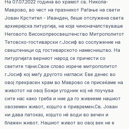
На 07.07.2022 година во храмот св. Никола-
Маврово, во чест на празникот Раѓање на свети
Јован Крстител - Иванден, беше отслужена света
архиерејска литургија, на која чиноначалствуваше
Неговото Високопреосвештенство Митрополитот
Тетовско-гостиварски г.Јосиф во сослужение на
свештеници од гостиварското намесништво. На
литургијата верниот народ се причести со
светите тајни.Свое слово изрече митрополитот
г.Јосиф кој меѓу другото нагласи: Еве денес во
овој прекрасен храм во Маврово се присеќаме на
животот на овој Божји угодник кој нè поучува
сите нас како треба и ние да го живееме нашиот
овоземен живот, којшто е привремен.Св. Јован
ни дава патоказ, којшто нè води во вечен и
блажен живот. Нашиот живот во овој век не е