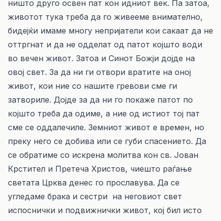
ништо друго освен пат кон идниот век. Па затоа,
животот тука треба да го живееме внимателно,
бидејќи имаме многу непријатели кои сакаат да не
оттргнат и да не одделат од патот којшто води
во вечен живот. Затоа и Синот Божји дојде на
овој свет. За да ни ги отвори вратите на оној
живот, кои ние со нашите гревови сме ги
затвориле. Дојде за да ни го покаже патот по
којшто треба да одиме, а ние од истиот тој пат
сме се оддалечиле. Земниот живот е времен, но
преку него се добива или се губи спасението. Да
се обратиме со искрена молитва кон св. Јован
Крстител и Претеча Христов, чиешто раѓање
светата Црква денес го прославува. Да се
угледаме брака и сестри на неговиот свет
испоснички и подвижнички живот, кој бил исто