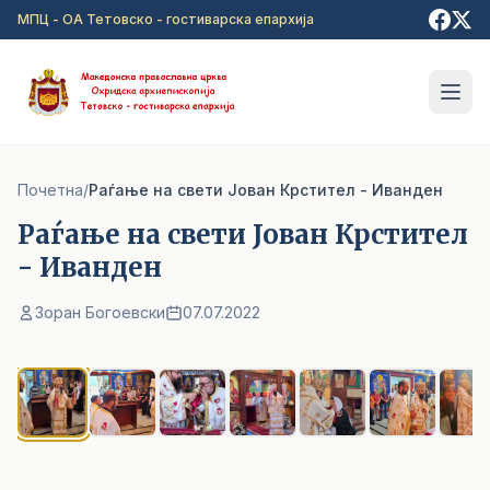
Прејди на главна содржина
МПЦ - ОА Тетовско - гостиварска епархија
Почетна
/
Раѓање на свети Јован Крстител - Иванден
Раѓање на свети Јован Крстител
- Иванден
Зоран Богоевски
07.07.2022
1
/ 8