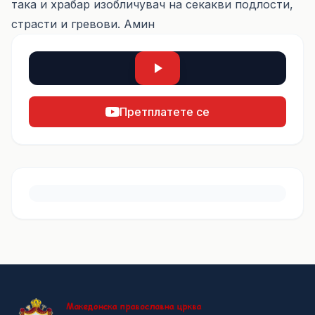
така и храбар изобличувач на секакви подлости,
страсти и гревови. Амин
Претплатете се