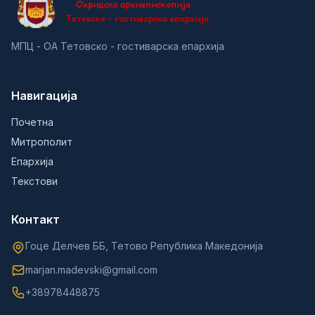
МПЦ - ОА Тетовско - гостиварска епархија
Навигација
Почетна
Митрополит
Епархија
Текстови
Контакт
Гоце Делчев ББ, Тетово Република Македонија
marjan.madevski@gmail.com
+38978448875