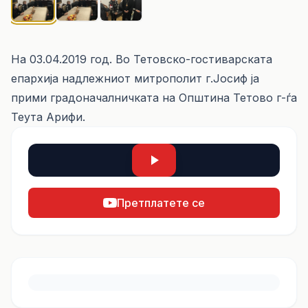
На 03.04.2019 год. Во Тетовско-гостиварската
епархија надлежниот митрополит г.Јосиф ја
прими градоначалничката на Општина Тетово г-ѓа
Теута Арифи.
Претплатете се