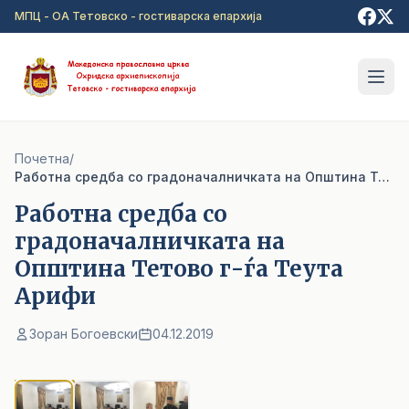
Прејди на главна содржина
МПЦ - ОА Тетовско - гостиварска епархија
Почетна
/
Работна средба со градоначалничката на Општина Тетово г-ѓа Теута Арифи
Работна средба со
градоначалничката на
Општина Тетово г-ѓа Теута
Арифи
Зоран Богоевски
04.12.2019
1
/ 3