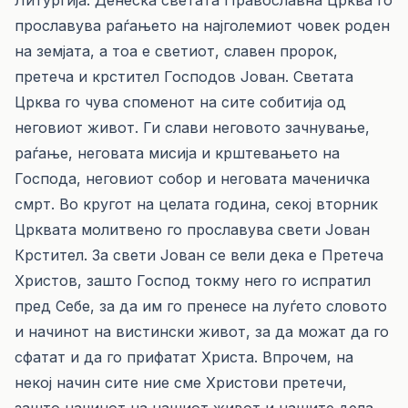
Литургија. Денеска светата Православна Црква го
прославува раѓањето на најголемиот човек роден
на земјата, а тоа е светиот, славен пророк,
претеча и крстител Господов Јован. Светата
Црква го чува споменот на сите собитија од
неговиот живот. Ги слави неговото зачнување,
раѓање, неговата мисија и крштевањето на
Господа, неговиот собор и неговата маченичка
смрт. Во кругот на целата година, секој вторник
Црквата молитвено го прославува свети Јован
Крстител. За свети Јован се вели дека е Претеча
Христов, зашто Господ токму него го испратил
пред Себе, за да им го пренесе на луѓето словото
и начинот на вистински живот, за да можат да го
сфатат и да го прифатат Христа. Впрочем, на
некој начин сите ние сме Христови претечи,