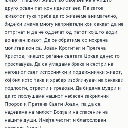
живот. Нашиот живот во овој век не е ништо
друго освен пат кон идниот век. Па затоа,
животот тука треба да го живееме внимателно,
бидејќи имаме многу непријатели кои сакаат да не
оттргнат и да не одделат од патот којшто води
во вечен живот. Да се обратиме со искрена
молитва кон св. Јован Крстител и Претеча
Христов, чиешто раѓање светата Црква денес го
прославува. Да се угледаме браќа и сестри на
неговиот свет испоснички и подвижнички живот,
кој бил исто така и храбар изобличувач на секакви
подлости, страсти и гревови. Да бидеме мудри и
да го послушаме нашиот небесен закрилник
Пророк и Претеча Свети Јован, па да се
надеваме на милост Божја и на спасение на
нашите души. Имајте честит и благословен