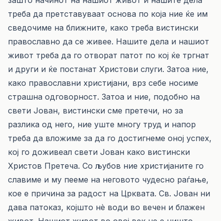
зашто начинот на нашиот живот и нашите дела
треба да претставуваат основа по која ние ќе им
сведочиме на ближните, како треба вистински
православно да се живее. Нашите дела и нашиот
живот треба да го отворат патот по кој ќе тргнат
и други и ќе постанат Христови слуги. Затоа ние,
како православни христијани, врз себе носиме
страшна одговорност. Затоа и ние, подобно на
свети Јован, вистински сме претечи, но за
разлика од него, ние уште многу труд и напор
треба да вложиме за да го достигнеме оној успех,
кој го доживеал свети Јован како вистински
Христов Претеча. Со љубов ние христијаните го
славиме и му пееме на неговото чудесно раѓање,
кое е причина за радост на Црквата. Св. Јован ни
дава патоказ, којшто нè води во вечен и блажен