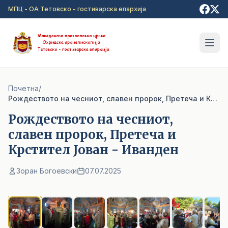
Прејди на главна содржина
МПЦ - ОА Тетовско - гостиварска епархија
Почетна
/
Рождеството на чесниот, славен пророк, Претеча и Крстител Јован - Иванден
Рождеството на чесниот,
славен пророк, Претеча и
Крстител Јован - Иванден
Зоран Богоевски
07.07.2025
1
/ 7