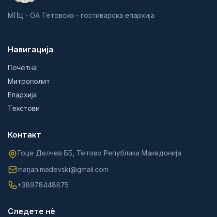
МПЦ - ОА Тетовско - гостиварска епархија
Навигација
Почетна
Митрополит
Епархија
Текстови
Контакт
Гоце Делчев ББ, Тетово Република Македонија
marjan.madevski@gmail.com
+38978448875
Следете нè