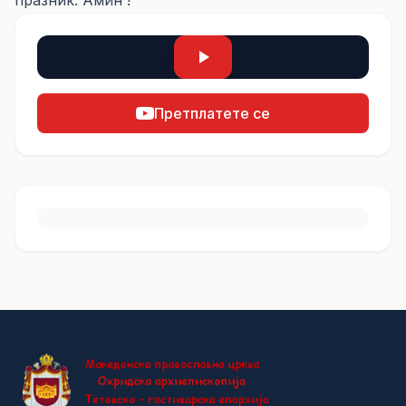
празник. Амин !
Претплатете се