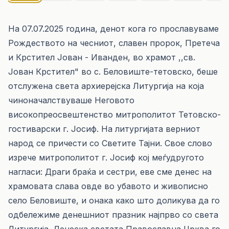
На 07.07.2025 година, денот кога го прославуваме
Рождеството на чесниот, славен пророк, Претеча
и Крстител Јован - Иванден, во храмот ,,св.
Јован Крстител" во с. Беловиште-тетовско, беше
отслужена света архиерејска Литургија на која
чиноначалствуваше Неговото
високопреосвештенство митрополитот Тетовско-
гостиварски г. Јосиф. На литургијата верниот
народ се причести со Светите Тајни. Свое слово
изрече митрополитот г. Јосиф кој меѓудругото
нагласи: Драги браќа и сестри, еве сме денес на
храмовата слава овде во убавото и живописно
село Беловиште, и онака како што доликува да го
одбележиме денешниот празник најпрво со света