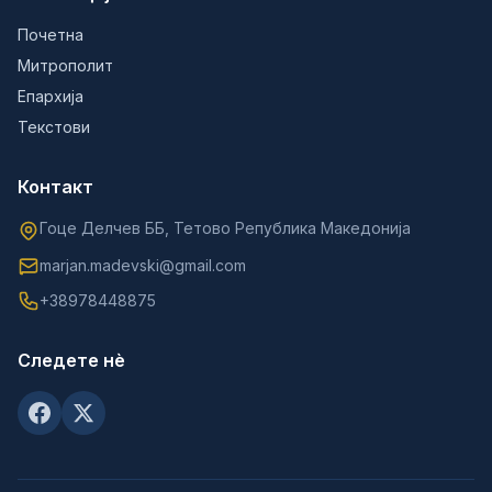
Почетна
Митрополит
Епархија
Текстови
Контакт
Гоце Делчев ББ, Тетово Република Македонија
marjan.madevski@gmail.com
+38978448875
Следете нè