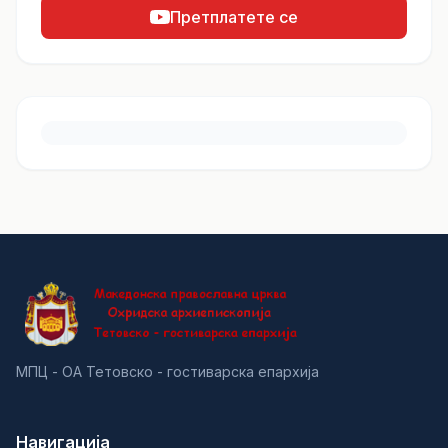
Претплатете се
МПЦ - ОА Тетовско - гостиварска епархија
Навигација