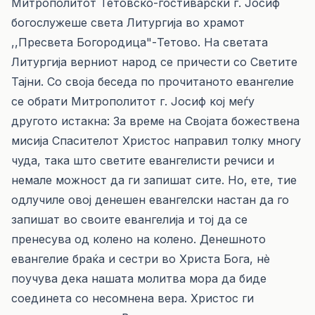
Митрополитот Тетовско-гостиварски г. Јосиф
богослужеше света Литургија во храмот
,,Пресвета Богородица"-Тетово. На светата
Литургија верниот народ се причести со Светите
Тајни. Со своја беседа по прочитаното евангелие
се обрати Митрополитот г. Јосиф кој меѓу
другото истакна: За време на Својата божествена
мисија Спасителот Христос направил толку многу
чуда, така што светите евангелисти речиси и
немале можност да ги запишат сите. Но, ете, тие
одлучиле овој денешен евангелски настан да го
запишат во своите евангелија и тој да се
пренесува од колено на колено. Денешното
евангелие браќа и сестри во Христа Бога, нè
поучува дека нашата молитва мора да биде
соединета со несомнена вера. Христос ги