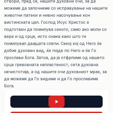
отвори, пред сè, нашите духовни очи, за да
можеме да започнеме со исправување на нашите
животни патеки и нивно насочување кон
вистинската цел. Господ Исус Христос е
подготвен да помилува секого, само ако моли со
вера и од срце, исто онака како што ги
помилувал двајцата слепи. Секој кој од Него ќе
добие духовен вид, ќе појде по Него и ќе Го
прослави Бога. Затоа, да ја отфрлиме од нашето
срце гревовната напластеност, сета духовна
нечистотија, а од нашите очи духовниот мрак, за
да можеме да Го видиме и да Го прославиме
Бога.