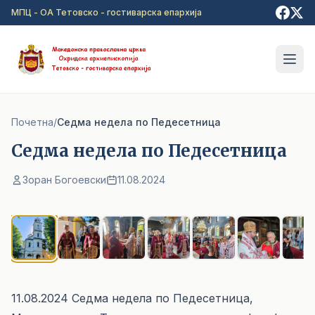
Прејди на главна содржина
МПЦ - ОА Тетовско - гостиварска епархија
Почетна
/
Седма недела по Педесетница
Седма недела по Педесетница
Зоран Богоевски
11.08.2024
1
/ 8
11.08.2024 Седма недела по Педесетница,