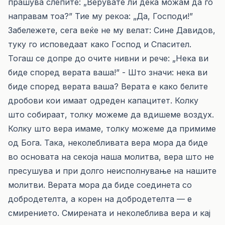
прашува слепите: „Верувате ли дека можам да го
направам тоа?” Тие му рекоа: „Да, Господи!”
Забележете, сега веќе не му велат: Сине Давидов,
туку го исповедаат како Господ и Спасител.
Тогаш се допре до очите нивни и рече: „Нека ви
биде според верата ваша!” - Што значи: нека ви
биде според верата ваша? Верата е како белите
дробови кои имаат одреден капацитет. Колку
што собираат, толку можеме да вдишеме воздух.
Колку што вера имаме, толку можеме да примиме
од Бога. Така, неколебливата вера мора да биде
во основата на секоја наша молитва, вера што не
пресушува и при долго неисполнување на нашите
молитви. Верата мора да биде соединета со
добродетелта, а корен на добродетелта — е
смирението. Смирената и неколеблива вера и кај