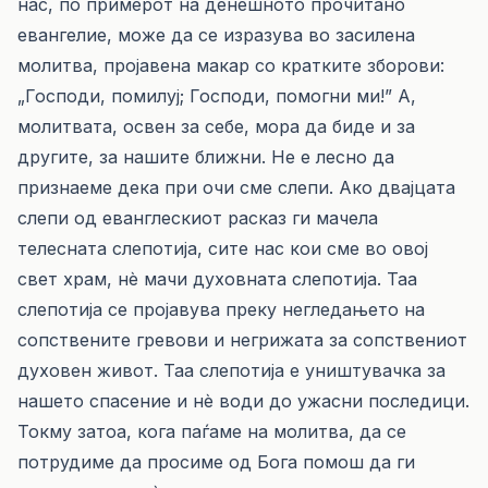
нас, по примерот на денешното прочитано
евангелие, може да се изразува во засилена
молитва, пројавена макар со кратките зборови:
„Господи, помилуј; Господи, помогни ми!” А,
молитвата, освен за себе, мора да биде и за
другите, за нашите ближни. Не е лесно да
признаеме дека при очи сме слепи. Ако двајцата
слепи од еванглескиот расказ ги мачела
телесната слепотија, сите нас кои сме во овој
свет храм, нè мачи духовната слепотија. Таа
слепотија се пројавува преку негледањето на
сопствените гревови и негрижата за сопствениот
духовен живот. Таа слепотија е уништувачка за
нашето спасение и нè води до ужасни последици.
Токму затоа, кога паѓаме на молитва, да се
потрудиме да просиме од Бога помош да ги