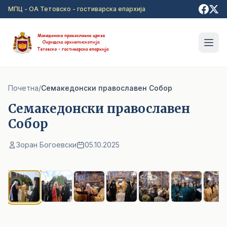
Прејди на главна содржина
МПЦ - ОА Тетовско - гостиварска епархија
Почетна
/
Семакедонски православен Собор
Семакедонски православен
Собор
Зоран Богоевски
05.10.2025
1
/ 20