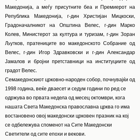
Македонија, а меѓу присутните беа и Премиерот на
Република Македонија, г-дин Христијан Мицкоски,
Градоначалникот на Општина Велес, г-дин Марко
Колев, Министерот за култура и туризам, г-дин Зоран
Љутков, пратениците во македонското Собрание од
Велес, г-дин Игор Здравковски и г-дин Александар
Јамалов и бројни претставници на институциите од
градот Велес.
Семакедонскиот црковно-народен собор, почнувајќи од
1998 година, веќе дваесет и седум години по ред се
одржува во првата недела од месец октомври, кога
нашата Света Македонска православна црква го има
востановено овој македонски црковен празник на кој
се одбележува споменот на Сите Македонски
Светители од сите епохи и векови.