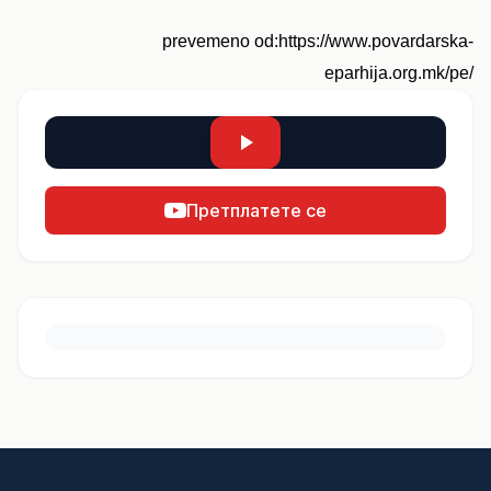
prevemeno od:https://www.povardarska-
eparhija.org.mk/pe/
Претплатете се