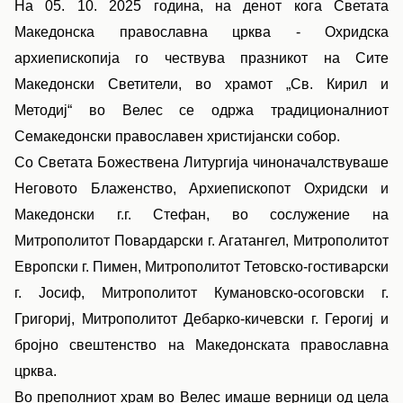
На 05. 10. 2025 година, на денот кога Светата
Македонска православна црква - Охридска
архиепископија го чествува празникот на Сите
Македонски Светители, во храмот „Св. Кирил и
Методиј“ во Велес се одрж
a
традиционалниот
Семакедонски православен христијански собор.
Со Светата Божествена Литургија чиноначалствуваше
Неговото Блаженство, Архиепископот Охридски и
Македонски г.г. Стефан, во сослужение на
Митрополитот Повардарски г. Агатангел, Митрополитот
Европски г. Пимен, Митрополитот Тетовско-гостиварски
г. Јосиф, Митрополитот Кумановско-осоговски г.
Григориј, Митрополитот Дебарко-кичевски г. Герогиј и
бројно свештенство на Македонската православна
црква.
Во преполниот храм во Велес имаше верници од цела