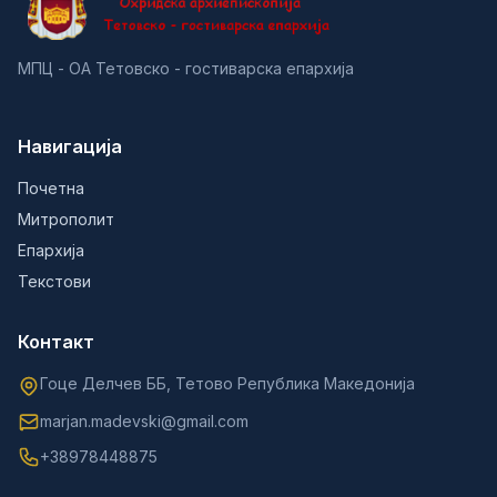
МПЦ - ОА Тетовско - гостиварска епархија
Навигација
Почетна
Митрополит
Епархија
Текстови
Контакт
Гоце Делчев ББ, Тетово Република Македонија
marjan.madevski@gmail.com
+38978448875