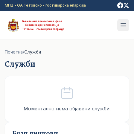
Прејди на главна содржина
МПЦ - ОА Тетовско - гостиварска епархија
Почетна
/
Служби
Служби
Моментално нема објавени служби.
Брзи линкови