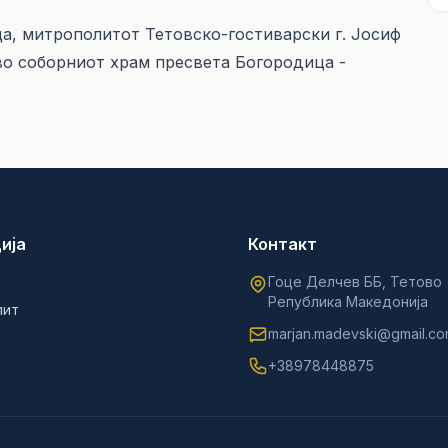
а, митрополитот Тетовско-гостиварски г. Јосиф
во соборниот храм пресвета Богородица -
ија
Контакт
Гоце Делчев ББ, Тетово
Република Македонија
лит
marjan.madevski@gmail.c
+38978448875