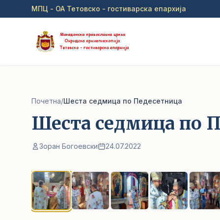
Прејди на главна содржина
МПЦ - ОА Тетовско - гостиварска епархија
Почетна
/
Шеста седмица по Педесетница
Шеста седмица по 
Зоран Богоевски
24.07.2022