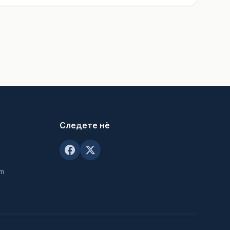
Следете нè
om