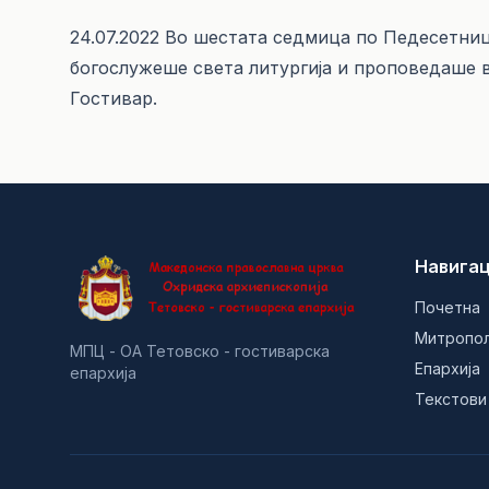
24.07.2022 Во шестата седмица по Педесетниц
богослужеше света литургија и проповедаше 
Гостивар.
Навигац
Почетна
Митропо
МПЦ - ОА Тетовско - гостиварска
Епархија
епархија
Текстови