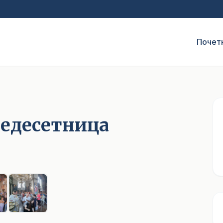
Почет
Педесетница
1
/ 6