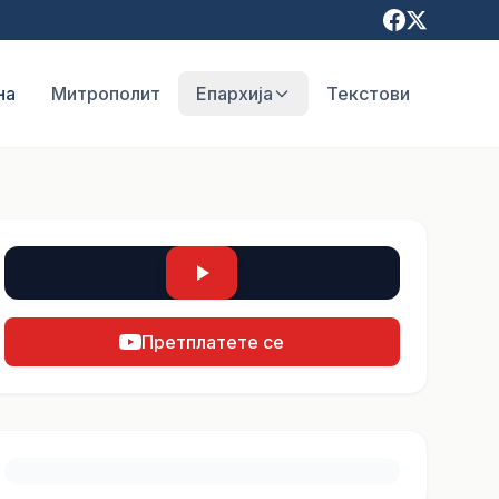
на
Митрополит
Епархија
Текстови
Претплатете се