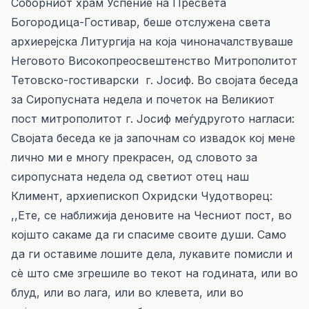
Соборниот храм Успение на Пресвета
Богородица-Гостивар, беше отслужена света
архиерејска Литургија на која чиноначалствуваше
Неговото Високопреосвештенство Митрополитот
Тетовско-гостиварски г. Јосиф. Во својата беседа
за Сиропусната недела и почеток на Великиот
пост митрополитот г. Јосиф меѓудругото нагласи:
Својата беседа ке ја започнам со извадок кој мене
лично ми е многу прекрасен, од словото за
сиропусната недела од светиот отец наш
Климент, архиепископ Охридски Чудотворец:
,,Ете, се наближија деновите на Чесниот пост, во
којшто сакаме да ги спасиме своите души. Само
да ги оставиме лошите дела, лукавите помисли и
сѐ што сме згрешиле во текот на годината, или во
блуд, или во лага, или во клевета, или во