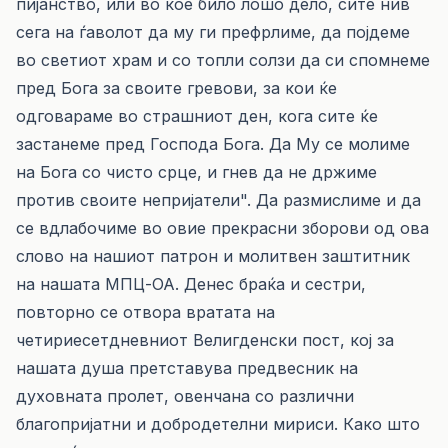
пијанство, или во кое било лошо дело, сите нив
сега на ѓаволот да му ги префрлиме, да појдеме
во светиот храм и со топли солзи да си спомнеме
пред Бога за своите гревови, за кои ќе
одговараме во страшниот ден, кога сите ќе
застанеме пред Господа Бога. Да Му се молиме
на Бога со чисто срце, и гнев да не држиме
против своите непријатели". Да размислиме и да
се вдлабочиме во овие прекрасни зборови од ова
слово на нашиот патрон и молитвен заштитник
на нашата МПЦ-ОА. Денес браќа и сестри,
повторно се отвора вратата на
четириесетдневниот Велигденски пост, кој за
нашата душа претставува предвесник на
духовната пролет, овенчана со различни
благопријатни и добродетелни мириси. Како што