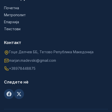
Почетна
Митрополит
Епархија
Текстови
Контакт
Гоце Делчев ББ, Тетово Република Македонија
marjan.madevski@gmail.com
+38978448875
Следете нè