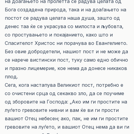
на доаѓањето на пролетта се радува целата од
Бога создадена природа, така и на доаѓањето на
постот се радува целата наша душа, зашто од
денес таа ќе се украсува со милоста и љубовта,
со простувањето и покајанието, како што и
Спасителот Христос ни порачува во Евангелието.
Без овие добродетели, нашиот пост и не може да
се нарече вистински пост, туку само едно обично
и празно лицемерие, кое нема да донесе никаков
плод.
Сега, кога настапува Великиот пост, потребно е
со очистени срца од секакво зло, да се поучиме
од зборовите на Господа: „Aко им ги простите на
луѓето гревовите нивни и вам ќе ви ги прости
вашиот Отец небесен; aко, пак, не им ги простите
гревовите на луѓето, и вашиот Отец нема да ви ги