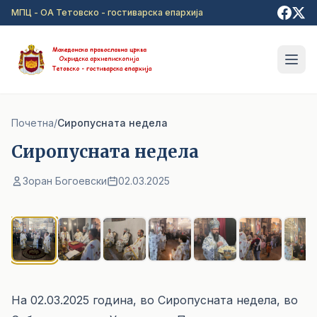
Прејди на главна содржина
МПЦ - ОА Тетовско - гостиварска епархија
Почетна
/
Сиропусната недела
Сиропусната недела
Зоран Богоевски
02.03.2025
1
/ 7
На 02.03.2025 година, во Сиропусната недела, во