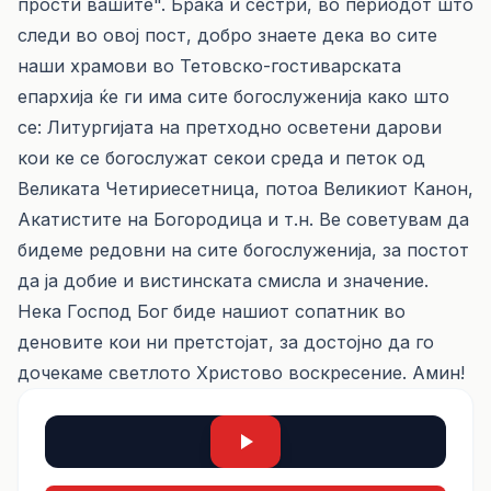
прости вашите". Браќа и сестри, во периодот што
следи во овој пост, добро знаете дека во сите
наши храмови во Тетовско-гостиварската
епархија ќе ги има сите богослуженија како што
се: Литургијата на претходно осветени дарови
кои ке се богослужат секои среда и петок од
Великата Четириесетница, потоа Великиот Канон,
Акатистите на Богородица и т.н. Ве советувам да
бидеме редовни на сите богослуженија, за постот
да ја добие и вистинската смисла и значение.
Нека Господ Бог биде нашиот сопатник во
деновите кои ни претстојат, за достојно да го
дочекаме светлото Христово воскресение. Амин!