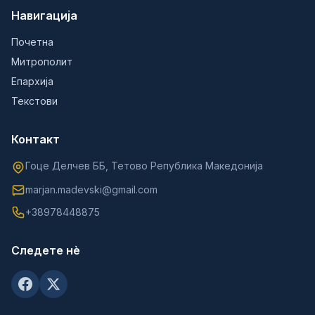
Навигација
Почетна
Митрополит
Епархија
Текстови
Контакт
Гоце Делчев ББ, Тетово Република Македонија
marjan.madevski@gmail.com
+38978448875
Следете нè