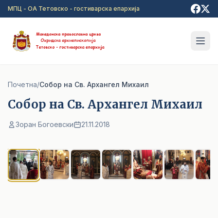
Прејди на главна содржина
МПЦ - ОА Тетовско - гостиварска епархија
Почетна
/
Собор на Св. Архангел Михаил
Собор на Св. Архангел Михаил
Зоран Богоевски
21.11.2018
1
/ 9