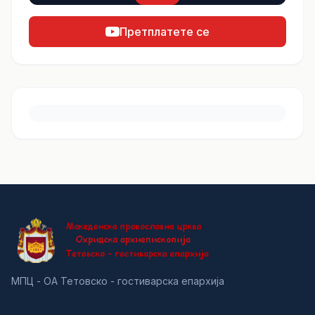
Претплатете се
МПЦ - ОА Тетовско - гостиварска епархија