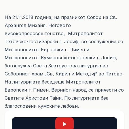
На 21.11.2018 година, на празникот Собор на Св.
Архангел Михаил, Неговото
високопреосвештенство, Митрополитот
Тетовско-гостиварски г. Јосиф, во сослужение со
Митрополитот Европски г. Пимен и
Митрополитот Кумановско-осоговски г. Јосиф,
богослужеа Света Златоустова литургија во
Соборниот храм „Св, Кирил и Методиј“ во Тетово.
На литурријата беседеше Митрополитот
Европски г. Пимен. Верниот народ се причести со
Светите Христови Тајни. По литургијата беа
благословени кумските лебови.