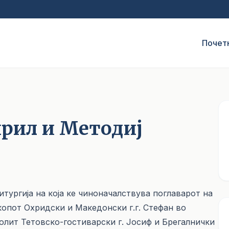
Почет
ирил и Методиј
итургија на која ке чиноначалствува поглаварот на
опот Охридски и Македонски г.г. Стефан во
лит Тетовско-гостиварски г. Јосиф и Брегалнички