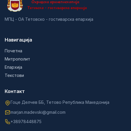
МПЦ - ОА Тетовско - гостиварска епархија
Навигација
Почетна
Митрополит
Епархија
Текстови
Контакт
Гоце Делчев ББ, Тетово Република Македонија
marjan.madevski@gmail.com
+38978448875