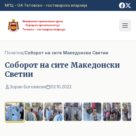
Прејди на главна содржина
МПЦ - ОА Тетовско - гостиварска епархија
Почетна
/
Соборот на сите Македонски Светии
Соборот на сите Македонски
Светии
Зоран Богоевски
02.10.2022
1
/ 8