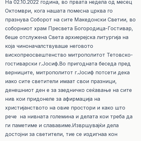
На 02.10.2022 година, во првата недела од месец
Октомври, кога нашата помесна црква го
празнува Соборот на сите Македонски Светии, во
соборниот храм Пресвета Богородица-Гостивар,
беше отслужена Света архиерејска литургија на
која чиноначалствуваше неговото
вископреосвештенство митрополитот Тетовско-
гостиварски г.Јосиф.Во пригодната беседа пред
верниците, митрополитот г.Јосиф потсети дека
иако сите светители имаат свои празници,
денешниот ден е за заедничко сеќавање на сите
нив кои придонеле за афирмација на
христијанството на овие простори и како што
рече на нивната големина и делата кои треба да
ги паметиме и слававиме.Извршувајќи дела
достојни за светители, тие се издигнаа кон