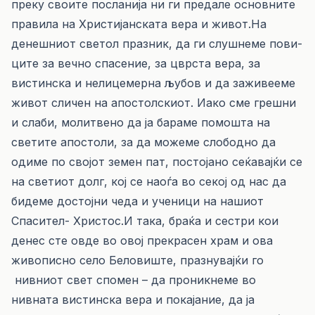
преку своите посланија ни ги предале основните
правила на Христијанската вера и живот.На
денешниот светол празник, да ги слушнеме по­ви­
ците за вечно спасение, за цврста вера, за
вистинска и нелицемерна љубов и да заживееме
живот сличен на апостолскиот. Иако сме грешни
и слаби, молит­ве­но да ја бараме помошта на
светите апостоли, за да можеме слободно да
одиме по својот земен пат, постојано сеќавајќи се
на светиот долг, кој се наоѓа во секој од нас да
бидеме достојни чеда и ученици на нашиот
Спасител- Христос.И така, браќа и сестри кои
денес сте овде во овој прекрасен храм и ова
живописно село Беловиште, празнувајќи го
нивниот свет спомен – да проникнеме во
нивната вистинска вера и покајание, да ја