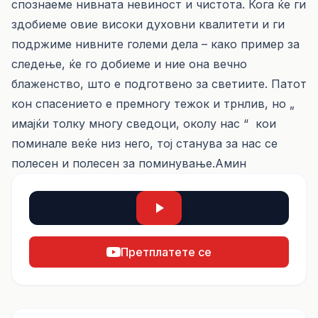
спознаеме нивната невиност и чистота. Кога ќе ги
здобиеме овие високи духовни квалитети и ги
подржиме нивните големи дела – како пример за
следење, ќе го добиеме и ние она вечно
блаженство, што е подготвено за светиите. Патот
кон спасението е премногу тежок и трнлив, но „
имајќи толку многу сведоци, околу нас “ кои
поминале веќе низ него, тој станува за нас се
полесен и полесен за поминување.Амин
Претплатете се