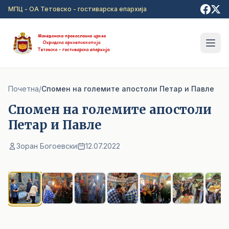
Прејди на главна содржина
МПЦ - ОА Тетовско - гостиварска епархија
Почетна
/
Спомен на големите апостоли Петар и Павле
Спомен на големите апостоли
Петар и Павле
Зоран Богоевски
12.07.2022
1
/ 7