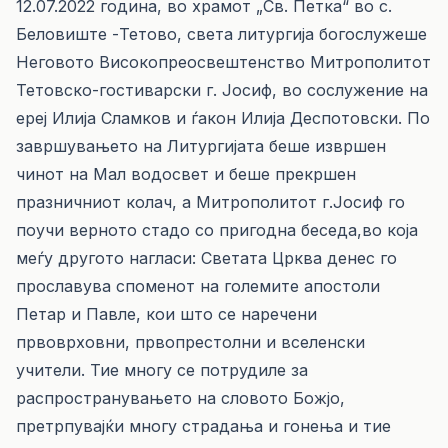
12.07.2022 година, во храмот „Св. Петка“ во с.
Беловиште -Тетово, света литургија богослужеше
Неговото Високопреосвештенство Митрополитот
Тетовско-гостиварски г. Јосиф, во сослужение на
ереј Илија Сламков и ѓакон Илија Деспотовски. По
завршувањето на Литургијата беше извршен
чинот на Мал водосвет и беше прекршен
празничниот колач, а Митрополитот г.Јосиф го
поучи верното стадо со пригодна беседа,во која
меѓу другото нагласи: Светата Црква денес го
прославува споменот на големите апостоли
Петар и Павле, кои што се наречени
првоврховни, првопрестолни и вселенски
учители. Тие многу се потрудиле за
распространувањето на словото Божјо,
претрпувајќи многу страдања и гонења и тие