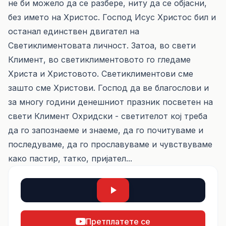
не би можело да се разбере, ниту да се објасни,
без името на Христос. Господ Исус Христос бил и
останал единствен двигател на
Светиклиментовата личност. Затоа, во свети
Климент, во светиклиментовото го гледаме
Христа и Христовото. Светиклиментови сме
зашто сме Христови. Господ да ве благослови и
за многу години денешниот празник посветен на
свети Климент Охридски - светителот кој треба
да го запознаеме и знаеме, да го почитуваме и
последуваме, да го прославуваме и чувствуваме
како пастир, татко, пријател...
Претплатете се