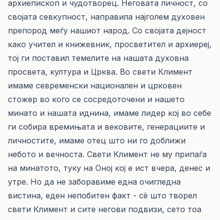
архиепископ и чудотворец. Неговата личност, со
својата севкупност, направила најголем духовен
препород меѓу нашиот народ. Со својата дејност
како учител и книжевник, просветител и архиереј,
тој ги поставил темелите на нашата духовна
просвета, култура и Црква. Во свети Климент
имаме севременски национален и црковен
стожер во кого се сосредоточени и нашето
минато и нашата иднина, имаме лидер кој во себе
ги собира времињата и вековите, генерациите и
личностите, имаме отец што ни го доближи
небото и вечноста. Свети Климент не му припаѓа
на минатото, туку на Оној кој е ист вчера, денес и
утре. Но да не заборавиме една очигледна
вистина, еден непобитен факт - сè што творел
свети Климент и сите негови подвизи, сето тоа