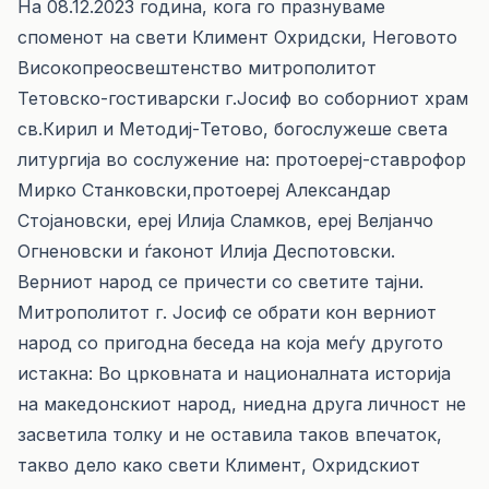
На 08.12.2023 година, кога го празнуваме
споменот на свети Климент Охридски, Неговото
Високопреосвештенство митрополитот
Тетовско-гостиварски г.Јосиф во соборниот храм
св.Кирил и Методиј-Тетово, богослужеше света
литургија во сослужение на: протоереј-ставрофор
Мирко Станковски,протоереј Александар
Стојановски, ереј Илија Сламков, ереј Велјанчо
Огненовски и ѓаконот Илија Деспотовски.
Верниот народ се причести со светите тајни.
Митрополитот г. Јосиф се обрати кон верниот
народ со пригодна беседа на која меѓу другото
истакна: Во црковната и националната историја
на македонскиот народ, ниедна друга личност не
засветила толку и не оставила таков впечаток,
такво дело како свети Климент, Охридскиот