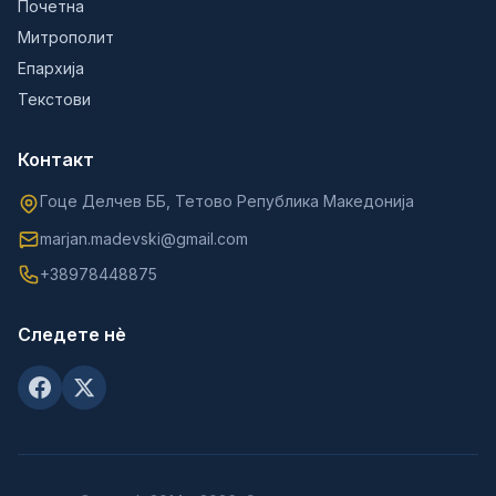
Почетна
Митрополит
Епархија
Текстови
Контакт
Гоце Делчев ББ, Тетово Република Македонија
marjan.madevski@gmail.com
+38978448875
Следете нè