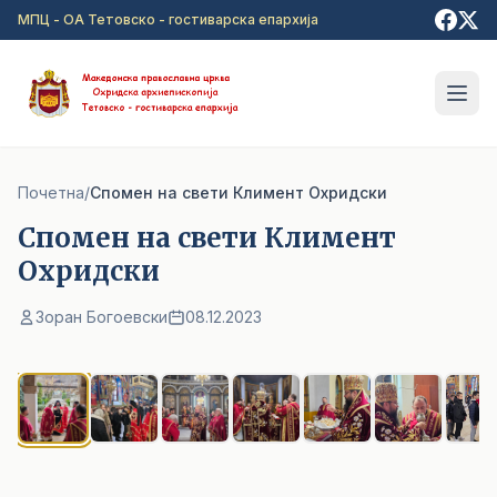
Прејди на главна содржина
МПЦ - ОА Тетовско - гостиварска епархија
Почетна
/
Спомен на свети Климент Охридски
Спомен на свети Климент
Охридски
Зоран Богоевски
08.12.2023
1
/ 9