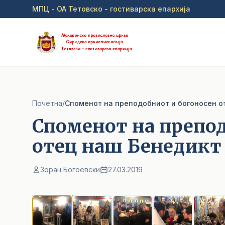
Прејди на главна содржина
МПЦ - ОА Тетовско - гостиварска епархија
Почетна
/
Споменот на преподобниот и богоносен о
Споменот на препо
отец наш Бенедикт
Зоран Богоевски
27.03.2019