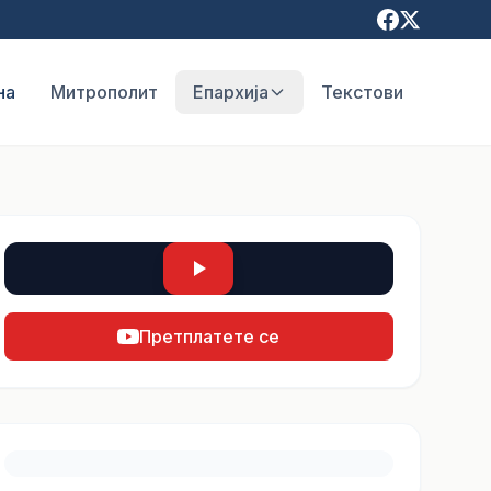
на
Митрополит
Епархија
Текстови
Претплатете се