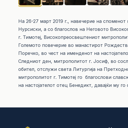
На 26-27 март 2019 г., навечерие на спомено
Нурсиски, а со благослов на Неговото Висо
г. Тимотеј, Високопреосвештениот митрополи
Големото повечерие во манастирот Рождество
Поречко, во чест на именденот на настојател
Следниот ден, митрополитот г. Јосиф, во сос
обител, отслужи света Литургија на Претход
митрополитот г. Тимотеј го благослови славск
на настојателот отец Бенедикт, давајќи му го 