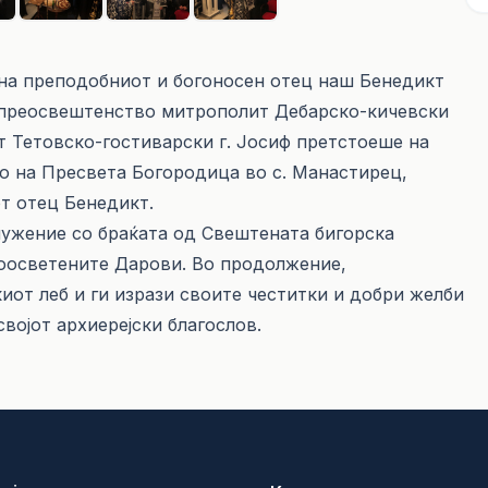
т на преподобниот и богоносен отец наш Бенедикт
копреосвештенство митрополит Дебарско-кичевски
т Тетовско-гостиварски г. Јосиф претстоеше на
 на Пресвета Богородица во с. Манастирец,
от отец Бенедикт.
лужение со браќата од Свештената бигорска
ноосветените Дарови. Во продолжение,
иот леб и ги изрази своите честитки и добри желби
својот архиерејски благослов.