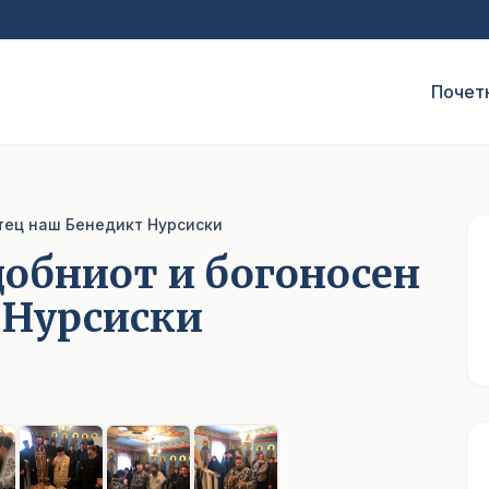
Почет
тец наш Бенедикт Нурсиски
добниот и богоносен
 Нурсиски
1
/ 8