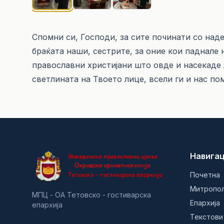
Спомни си, Господи, за сите починати со наде
браќата наши, сестрите, за оние кои паднале н
православни христијани што овде и насекаде л
светлината на Твоето лице, всели ги и нас по
Навигац
Почетна
Митропо
МПЦ - ОА Тетовско - гостиварска
Епархија
епархија
Текстови