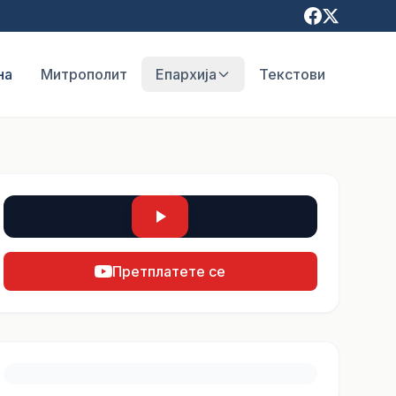
на
Митрополит
Епархија
Текстови
Претплатете се