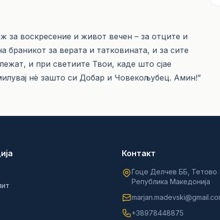
ж за воскресение и живот вечен – за отците и
а браникот за верата и татковината, и за сите
ежат, и при светиите Твои, каде што сјае
милувај нè зашто си Добар и Човекољубец. Амин!”
ија
Контакт
Гоце Делчев ББ, Тетово
Република Македонија
лит
marjan.madevski@gmail.c
+38978448875