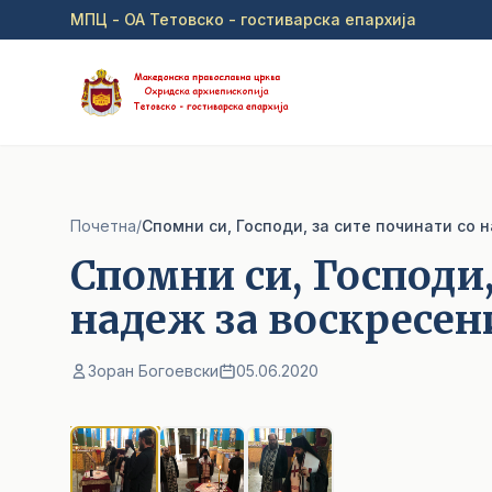
Прејди на главна содржина
МПЦ - ОА Тетовско - гостиварска епархија
Почетна
/
Спомни си, Господи, за сите починати со 
Спомни си, Господи,
надеж за воскресен
Зоран Богоевски
05.06.2020