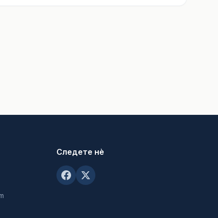
Следете нè
om