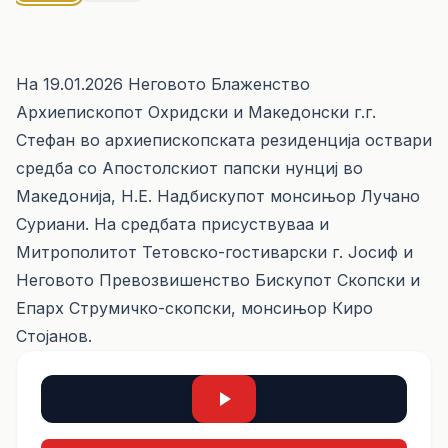
На 19.01.2026 Неговото Блаженство
Архиепископот Охридски и Македонски г.г.
Стефан во архиепископската резиденција оствари
средба со Апостолскиот папски нунциј во
Македонија, Н.Е. Надбискупот монсињор Лучано
Суриани. На средбата присуствуваа и
Митрополитот Тетовско-гостиварски г. Јосиф и
Неговото Превозвишенство Бискупот Скопски и
Епарх Струмичко-скопски, монсињор Киро
Стојанов.