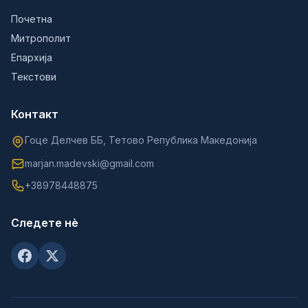
Почетна
Митрополит
Епархија
Текстови
Контакт
Гоце Делчев ББ, Тетово Република Македонија
marjan.madevski@gmail.com
+38978448875
Следете нè