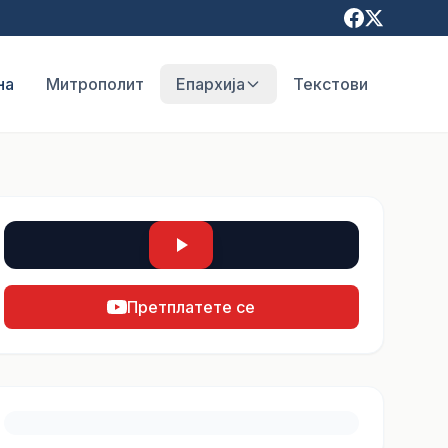
на
Митрополит
Епархија
Текстови
Претплатете се