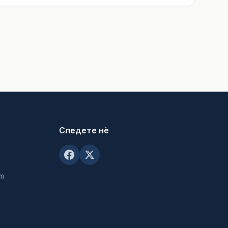
Следете нè
om