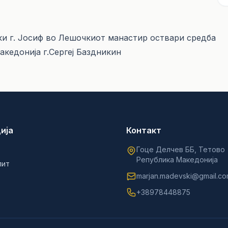
ки г. Jосиф во Лешочкиот манастир оствари средба
акедонија г.Сергеј Баздникин
ија
Контакт
Гоце Делчев ББ, Тетово
Република Македонија
лит
marjan.madevski@gmail.c
+38978448875