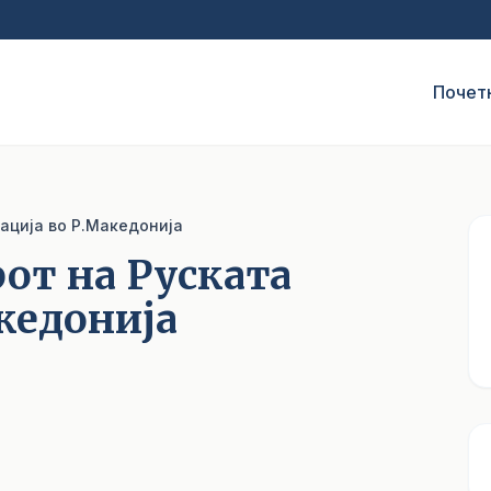
Почет
ација во Р.Македонија
рот на Руската
кедонија
1
/ 3