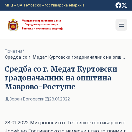
Прејди на главна содржина
МПЦ - ОА Тетовско - гостиварска епархија
Почетна
/
Средба со г. Медат Куртовски градоначалник на општина Маврово-Ростуше
Средба со г. Медат Куртовски
градоначалник на општина
Маврово-Ростуше
Зоран Богоевски
28.01.2022
28.01.2022 Митрополитот Тетовско-гостиварски г.
Јосиф во Гостиварското намесништво го прими г.