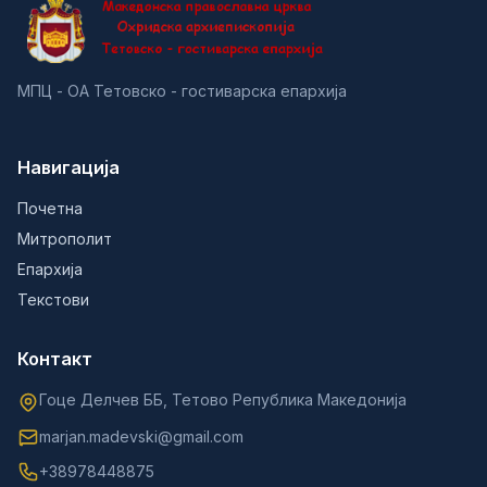
МПЦ - ОА Тетовско - гостиварска епархија
Навигација
Почетна
Митрополит
Епархија
Текстови
Контакт
Гоце Делчев ББ, Тетово Република Македонија
marjan.madevski@gmail.com
+38978448875