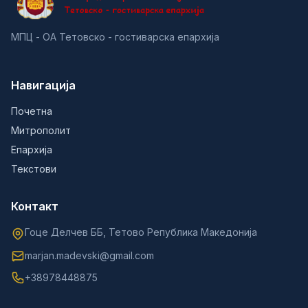
МПЦ - ОА Тетовско - гостиварска епархија
Навигација
Почетна
Митрополит
Епархија
Текстови
Контакт
Гоце Делчев ББ, Тетово Република Македонија
marjan.madevski@gmail.com
+38978448875