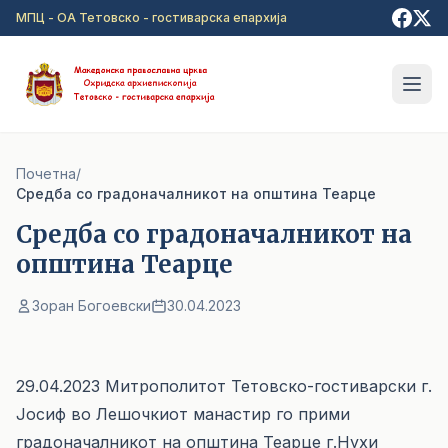
Прејди на главна содржина
МПЦ - ОА Тетовско - гостиварска епархија
Почетна
/
Средба со градоначалникот на општина Теарце
Средба со градоначалникот на
општина Теарце
Зоран Богоевски
30.04.2023
29.04.2023 Митрополитот Тетовско-гостиварски г.
Јосиф во Лешочкиот манастир го прими
градоначалникот на општина Теарце г.Нухи