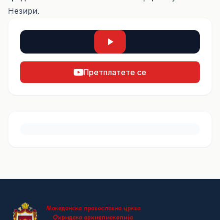
Незири.
Претплатете се