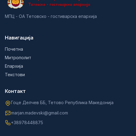
МПЦ - ОА Тетовско - гостиварска епархија
Навигација
Почетна
Митрополит
Епархија
Текстови
Контакт
Гоце Делчев ББ, Тетово Република Македонија
marjan.madevski@gmail.com
+38978448875