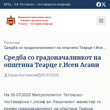
Прејди на главна содржина
МПЦ - ОА Тетовско - гостиварска епархија
Почетна
/
Средба со градоначалникот на општина Теарце г.Исен Асани
Средба со градоначалникот на
општина Теарце г.Исен Асани
Зоран Богоевски
30.07.2020
На 30.07.2020 Митрополитот Тетовско-
гостиварски г.Јосиф во Лешочкиот манастир го
прими градоначалникот на општина Теарце